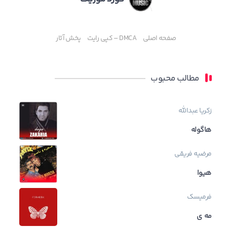
صفحه اصلی
DMCA – کپی رایت
پخش آثار
مطالب محبوب
زکریا عبدالله
هاگوله
مرضیه فریقی
هیوا
فرمیسک
مه ی