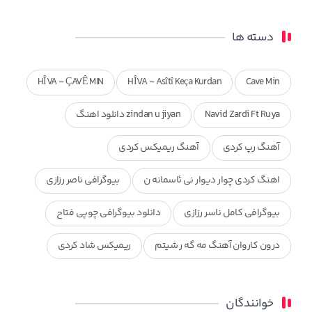
دسته ها
HÎVA - ÇAVÊ MIN
HÎVA - Asîtî Keça Kurdan
Cave Min
Navid Zardi Ft Ruya
zindan u jiyan دانلود اهنگ
آهنگ رپ کردی
آهنگ ریمیکس کردی
اهنگ کردی چوار دیوار نی ئاسمانه ن
بیوگرافی ناصر رزازی
بیوگرافی کامل ناسر رزازی
دانلود بیوگرافی چوپی فتاح
درون کاروان آهنگ مه گه ر شیتم
ریمیکس شاد کردی
ریمیکس کردی جدید
مجموعه آهنگ های ذکریا عبداله
خوانندگان
محمد جزا
ناصر رزازی
نویدزردی و رویا آهنگ وره