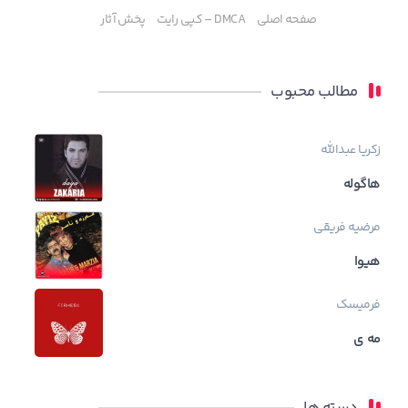
صفحه اصلی
DMCA – کپی رایت
پخش آثار
مطالب محبوب
زکریا عبدالله
هاگوله
مرضیه فریقی
هیوا
فرمیسک
مه ی
دسته ها