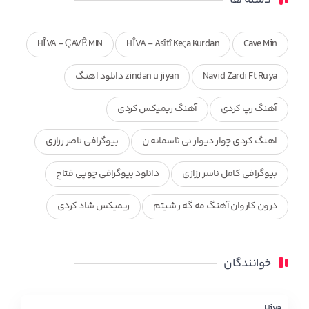
HÎVA - ÇAVÊ MIN
HÎVA - Asîtî Keça Kurdan
Cave Min
Navid Zardi Ft Ruya
zindan u jiyan دانلود اهنگ
آهنگ رپ کردی
آهنگ ریمیکس کردی
اهنگ کردی چوار دیوار نی ئاسمانه ن
بیوگرافی ناصر رزازی
بیوگرافی کامل ناسر رزازی
دانلود بیوگرافی چوپی فتاح
درون کاروان آهنگ مه گه ر شیتم
ریمیکس شاد کردی
ریمیکس کردی جدید
مجموعه آهنگ های ذکریا عبداله
خوانندگان
محمد جزا
ناصر رزازی
نویدزردی و رویا آهنگ وره
چاو من
کوردی
Hiva