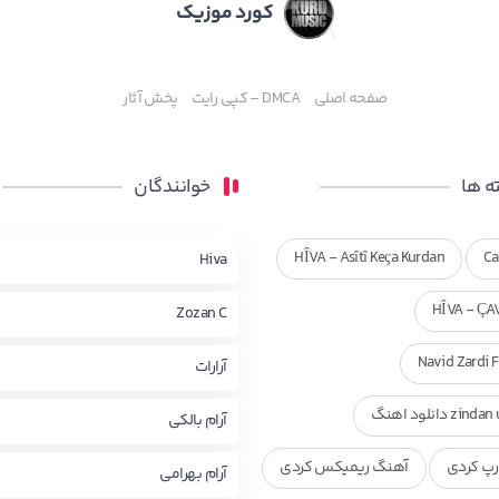
کورد موزیک
صفحه اصلی
DMCA – کپی رایت
پخش آثار
 ها
خوانندگان
HÎVA - Asîtî Keça Kurdan
Ca
Hiva
HÎVA - ÇA
Zozan C
Navid Zardi 
آرارات
zi دانلود اهنگ
آرام بالکی
پ کردی
آهنگ ریمیکس کردی
آرام بهرامی