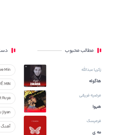
مطالب محبوب
دسته
زکریا عبدالله
ve Min
هاگوله
VÊ MIN
مرضیه فریقی
Ft Ruya
هیوا
ndan u jiyan
فرمیسک
آهنگ ر
مه ی