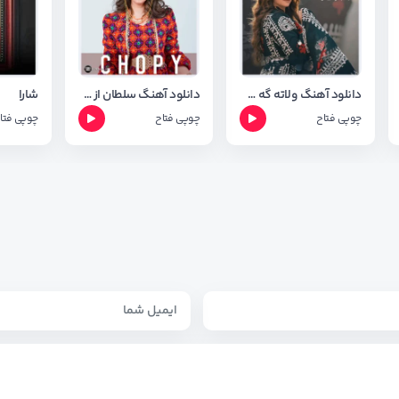
دانلود آهنگ ولاته گه م از چوپی فتاخ + ترجمه آهنگ
دانلود آهنگ سلطان از چوپی فتاح Sultan
شارا
چوپی فتاح
چوپی فتاح
چوپی فتا