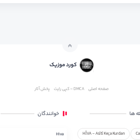
کورد موزیک
صفحه اصلی
DMCA – کپی رایت
پخش آثار
 ها
خوانندگان
HÎVA - Asîtî Keça Kurdan
Ca
Hiva