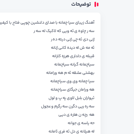
توضیحات
آهنگ زیبای سیا چمانه با صدای دلنشین چوپی فتاح با کیفیت 
سه ر چاوه ی ئه ویی که لاکیک له سه ر
ژنی دی ئه چی ژنی دیته ده ر
ئه مه ش له دیده کانی ژنانه
قیبله ی دلداری هرزه کارانه
سیاچمانه گیانه سیاچمانه
بهشتی عشقه ئه م هه ورامانه
سیا چمانه وی وی سیاچمانه
هه ورامان جیگای سیاچمانه
ئیواران بلبل لاوی په پ و لول
سه ره ریی دگرن سه رگرم و عجول
هه رچه ن هاره ی دیی
حه یاسه ی جوانه
له هیلانه ی دل ئه فری ئامانه