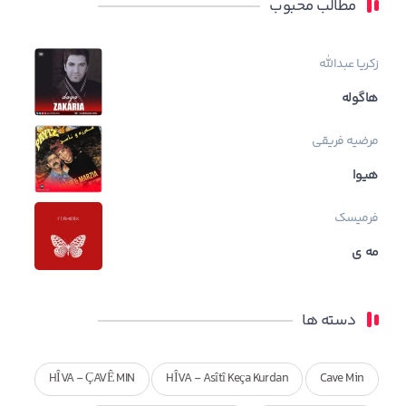
مطالب محبوب
زکریا عبدالله
هاگوله
مرضیه فریقی
هیوا
فرمیسک
مه ی
دسته ها
HÎVA - ÇAVÊ MIN
HÎVA - Asîtî Keça Kurdan
Cave Min