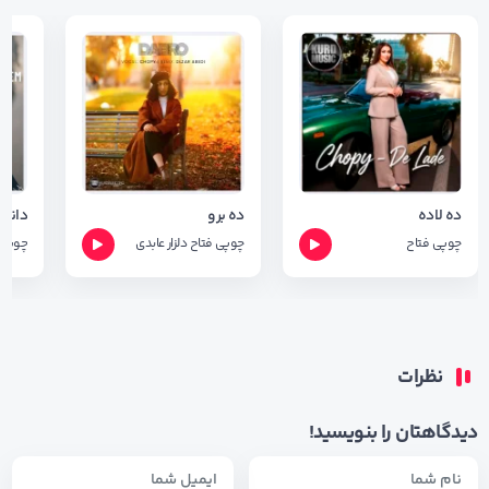
ده لاده
ده برو
چوپی فتاح
چوپی فتاح
دلزار عابدی
چوپی 
نظرات
دیدگاهتان را بنویسید!