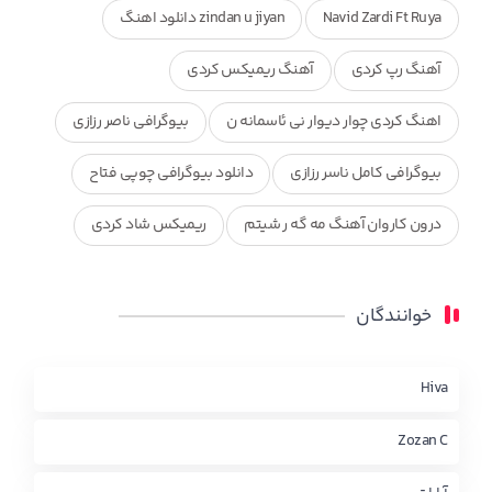
Navid Zardi Ft Ruya
zindan u jiyan دانلود اهنگ
آهنگ رپ کردی
آهنگ ریمیکس کردی
اهنگ کردی چوار دیوار نی ئاسمانه ن
بیوگرافی ناصر رزازی
بیوگرافی کامل ناسر رزازی
دانلود بیوگرافی چوپی فتاح
درون کاروان آهنگ مه گه ر شیتم
ریمیکس شاد کردی
ریمیکس کردی جدید
مجموعه آهنگ های ذکریا عبداله
خوانندگان
محمد جزا
ناصر رزازی
نویدزردی و رویا آهنگ وره
چاو من
کوردی
Hiva
Zozan C