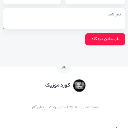
کورد موزیک
صفحه اصلی
DMCA – کپی رایت
پخش آثار