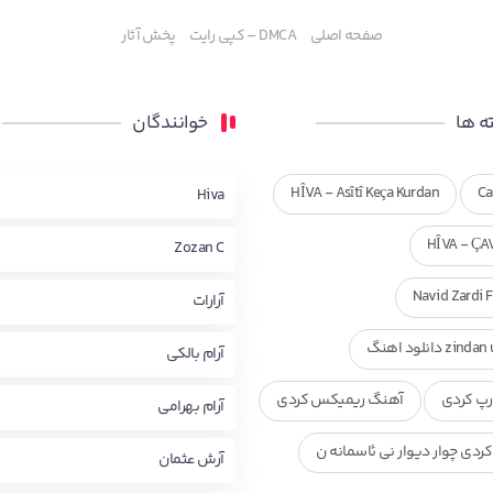
صفحه اصلی
DMCA – کپی رایت
پخش آثار
 ها
خوانندگان
HÎVA - Asîtî Keça Kurdan
Ca
Hiva
HÎVA - ÇA
Zozan C
Navid Zardi 
آرارات
zi دانلود اهنگ
آرام بالکی
پ کردی
آهنگ ریمیکس کردی
آرام بهرامی
ردی چوار دیوار نی ئاسمانه ن
آرش عثمان