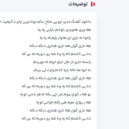
توضیحات
دانلود آهنگ جدید چوپی فتاح بنام جوانترین چاو با کیفیت ۳۲۰ اصلی و کامل همراه با شعر اهنگ
هه وری هاوردی باوانم بارانی په یه هی هه ور
یاخوا نه باری ای هاوار یارم له ره یه یاخوا نه ب
هه ناری گول هه ناری هناری دنکه دنکه هه نا
ده بی ئاشتم که ره وه شه ری دوینه له بیر که ده 
راسته جارو بار مال خراو خوم ئه تورینم راسته جا
به خوا مه حاله یاره که م وازت لی بینم به خوا 
هه ناری گول هه ناری هناری دنکه دنکه هه نا
ده بی ئاشتم که ره وه شه ری دوینه له بیر که ده 
بو هه ر کوی بروم من چی بکه م هر باسی تویه بو 
هه ر روژی بمرم هی زالم تاوانی تویه هه ر روژ
هه ناری گول هه ناری هناری دنکه دنکه هه نا
ده بی ئاشتم که ره وه شه ری دوینه له بیر که ده 