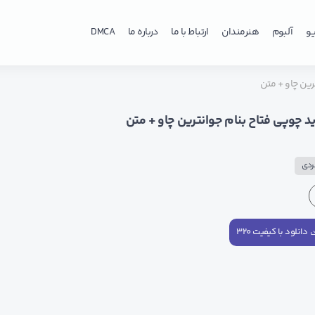
و
آلبوم
هنرمندان
ارتباط با ما
درباره ما
DMCA
رین چاو + متن
 چوپی فتاح بنام جوانترین چاو + متن
ردی
دانلود با کیفیت ۳۲۰