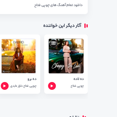
دانلود تمام آهنگ های
چوپی فتاح
آثار دیگر این خواننده
ده لاده
ده برو
چوپی فتاح
چوپی فتاح
دلزار عابدی