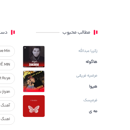
مطالب محبوب
دسته
زکریا عبدالله
ve Min
هاگوله
VÊ MIN
مرضیه فریقی
Ft Ruya
هیوا
ndan u jiyan
فرمیسک
آهنگ ر
مه ی
اهنگ ک