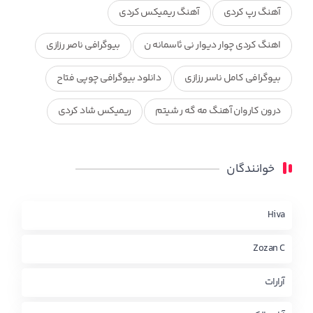
آهنگ رپ کردی
آهنگ ریمیکس کردی
اهنگ کردی چوار دیوار نی ئاسمانه ن
بیوگرافی ناصر رزازی
بیوگرافی کامل ناسر رزازی
دانلود بیوگرافی چوپی فتاح
درون کاروان آهنگ مه گه ر شیتم
ریمیکس شاد کردی
ریمیکس کردی جدید
مجموعه آهنگ های ذکریا عبداله
خوانندگان
محمد جزا
ناصر رزازی
نویدزردی و رویا آهنگ وره
چاو من
کوردی
Hiva
Zozan C
آرارات