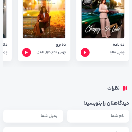
ده لاده
ده برو
چوپی فتاح
چوپی فتاح
دلزار عابدی
چوپی 
نظرات
دیدگاهتان را بنویسید!