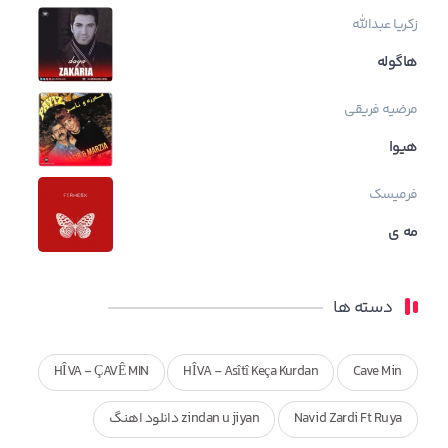
زکریا عبدالله
هاگوله
مرضیه فریقی
هیوا
فرمیسک
مه ی
دسته ها
HÎVA - ÇAVÊ MIN
HÎVA - Asîtî Keça Kurdan
Cave Min
Navid Zardi Ft Ruya
zindan u jiyan دانلود اهنگ