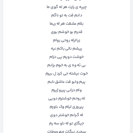
چرپه ی رازت هر له گوی ما
دانم قت به تو ناگم
بلام عشقت هر له ریما
قدرم بو خوشم بوی
زیاترله روحی روام
پیشم نالی باکم نیه
خوشت دویم پی دزام
بی ئه وه ی به خوم بزانم
خوت نیشته جی کرد ل بیرم
پیم وابو قت عاشق نابم
وام دزانی پیرو ژیرم
له روحم خوشترم دویی
پیروزی لیام وک باورم
له گیانم خوشتر دوی
جیگای تو له ناو سه رم
سحری نیگات مهرووفات