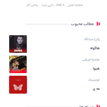
صفحه اصلی
DMCA – کپی رایت
پخش آثار
مطالب محبوب
زکریا عبدالله
هاگوله
مرضیه فریقی
هیوا
فرمیسک
مه ی
دسته ها