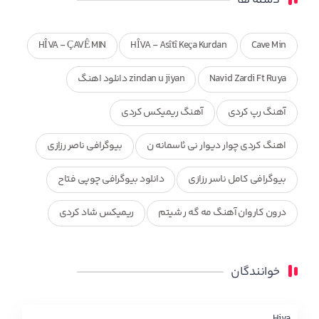
HÎVA - ÇAVÊ MIN
HÎVA - Asîtî Keça Kurdan
Cave Min
Navid Zardi Ft Ruya
zindan u jiyan دانلود اهنگ
آهنگ رپ کردی
آهنگ ریمیکس کردی
اهنگ کردی چوار دیوار نی ئاسمانه ن
بیوگرافی ناصر رزازی
بیوگرافی کامل ناسر رزازی
دانلود بیوگرافی چوپی فتاح
درون کاروان آهنگ مه گه ر شیتم
ریمیکس شاد کردی
ریمیکس کردی جدید
مجموعه آهنگ های ذکریا عبداله
خوانندگان
محمد جزا
ناصر رزازی
نویدزردی و رویا آهنگ وره
چاو من
کوردی
Hiva