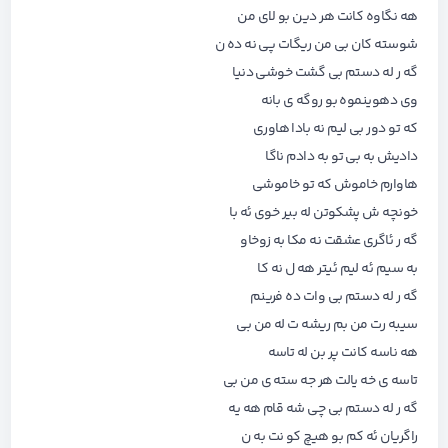
هه نگاوه کانت هر دین بو لای من
شوسته کان بی من ریگات پی نه ده ن
گه ر له دستم بی گشت خوشی دنیا
وی دهوینموه بو روگه ی بانه
که تو دور بی لیم نه بادا هاوری
دادیش به بی تو به دادم ناگا
هاوارم خاموش که تو خاموشی
خونچه ش پشکوتن له بیر خوی ئه با
گه ر ئاگری عشقت نه مکا به زوخاو
به سیم ئه لیم ئیتر هه ل نه کا
گه ر له دستم بی وات ده فرینم
سیبه رت من بم ریشه ت له من بی
هه ناسه کانت پر بن له تاسه
تاسه ی خه یالت هر جه سته ی من بی
گه ر له دستم بی چی شه قام هه یه
راگریان ئه کم بو هیچ کو نت به ن