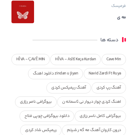
فرمیسک
مه ی
دسته ها
HÎVA - ÇAVÊ MIN
HÎVA - Asîtî Keça Kurdan
Cave Min
Navid Zardi Ft Ruya
zindan u jiyan دانلود اهنگ
آهنگ رپ کردی
آهنگ ریمیکس کردی
اهنگ کردی چوار دیوار نی ئاسمانه ن
بیوگرافی ناصر رزازی
بیوگرافی کامل ناسر رزازی
دانلود بیوگرافی چوپی فتاح
درون کاروان آهنگ مه گه ر شیتم
ریمیکس شاد کردی