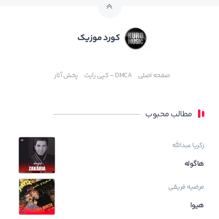
کورد موزیک
صفحه اصلی
DMCA – کپی رایت
پخش آثار
مطالب محبوب
زکریا عبدالله
هاگوله
مرضیه فریقی
هیوا