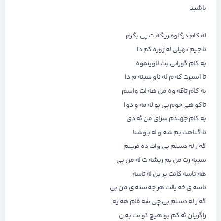
باشید
له کام درگاوه ریگه ت پی بگرم
تا جیم نهیلی له ژوره کم دا
به کام گورانی بت لاوینموه
تا اسیرت که م له ناو سینه م دا
به کام تاقه وه من هه لت واسم
تاکو هی خوم بی بو له مه و دوا
به کام جهندم سزای من ئه دی
تا گناهت بم شه و له باوشتا
گه ر له دستم بی وات ده فرینم
سیبه رت من بم ریشه ت له من بی
هه ناسه کانت پر بن له تاسه
تاسه ی خه یالت هر جه سته ی من بی
گه ر له دستم بی چی شه قام هه یه
راگریان ئه کم بو هیچ کو نت به ن