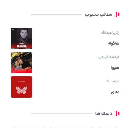
مطالب محبوب
زکریا عبدالله
هاگوله
مرضیه فریقی
هیوا
فرمیسک
مه ی
دسته ها