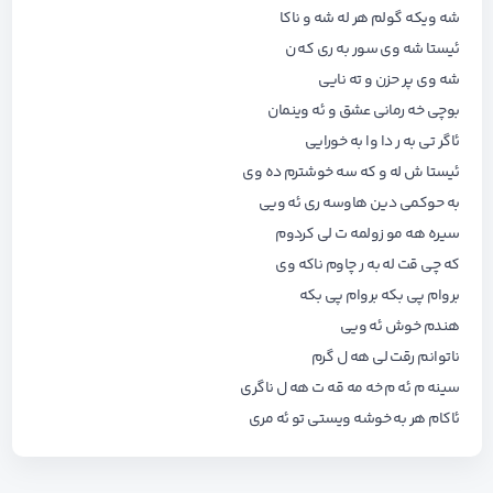
شه ویکه گولم هر له شه و ناکا
ئیستا شه وی سور به ری که ن
شه وی پر حزن و ته نایی
بوچی خه رمانی عشق و ئه وینمان
ئاگر تی به ر دا وا به خورایی
ئیستا ش له و که سه خوشترم ده وی
به حوکمی دین هاوسه ری ئه ویی
سیره هه مو زولمه ت لی کردوم
که چی قت له به ر چاوم ناکه وی
بروام پی بکه بروام پی بکه
هندم خوش ئه ویی
ناتوانم رقت لی هه ل گرم
سینه م ئه م خه مه قه ت هه ل ناگری
ئاکام هر به خوشه ویستی تو ئه مری