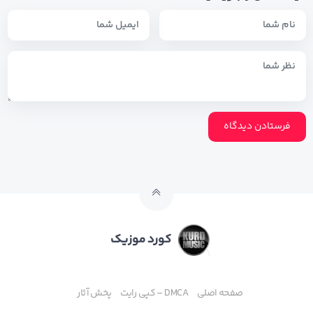
کورد موزیک
صفحه اصلی
DMCA – کپی رایت
پخش آثار