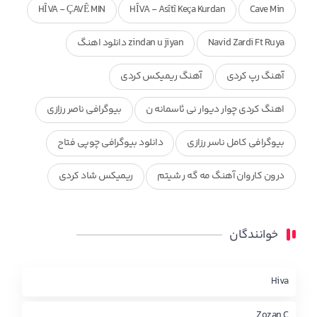
HÎVA - ÇAVÊ MIN
HÎVA - Asîtî Keça Kurdan
Cave Min
Navid Zardi Ft Ruya
zindan u jiyan دانلود اهنگ
آهنگ رپ کردی
آهنگ ریمیکس کردی
اهنگ کردی چوار دیوار نی ئاسمانه ن
بیوگرافی ناصر رزازی
بیوگرافی کامل ناسر رزازی
دانلود بیوگرافی چوپی فتاح
درون کاروان آهنگ مه گه ر شیتم
ریمیکس شاد کردی
ریمیکس کردی جدید
مجموعه آهنگ های ذکریا عبداله
خوانندگان
محمد جزا
ناصر رزازی
نویدزردی و رویا آهنگ وره
چاو من
کوردی
Hiva
Zozan C