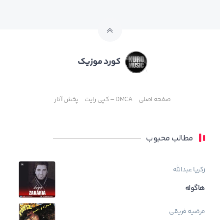
کورد موزیک
صفحه اصلی
DMCA – کپی رایت
پخش آثار
مطالب محبوب
زکریا عبدالله
هاگوله
مرضیه فریقی