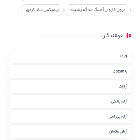
درون کاروان آهنگ مه گه ر شیتم
ریمیکس شاد کردی
ریمیکس کردی جدید
مجموعه آهنگ های ذکریا عبداله
خوانندگان
محمد جزا
ناصر رزازی
نویدزردی و رویا آهنگ وره
چاو من
کوردی
Hiva
Zozan C
آرارات
آرام بالکی
آرام بهرامی
آرش عثمان