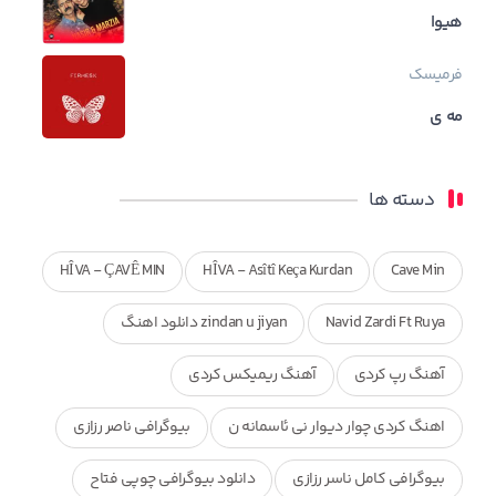
هیوا
فرمیسک
مه ی
دسته ها
HÎVA - ÇAVÊ MIN
HÎVA - Asîtî Keça Kurdan
Cave Min
Navid Zardi Ft Ruya
zindan u jiyan دانلود اهنگ
آهنگ رپ کردی
آهنگ ریمیکس کردی
اهنگ کردی چوار دیوار نی ئاسمانه ن
بیوگرافی ناصر رزازی
بیوگرافی کامل ناسر رزازی
دانلود بیوگرافی چوپی فتاح