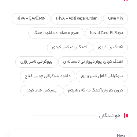
HÎVA - ÇAVÊ MIN
HÎVA - Asîtî Keça Kurdan
Cave Min
Navid Zardi Ft Ruya
zindan u jiyan دانلود اهنگ
آهنگ رپ کردی
آهنگ ریمیکس کردی
اهنگ کردی چوار دیوار نی ئاسمانه ن
بیوگرافی ناصر رزازی
بیوگرافی کامل ناسر رزازی
دانلود بیوگرافی چوپی فتاح
درون کاروان آهنگ مه گه ر شیتم
ریمیکس شاد کردی
ریمیکس کردی جدید
مجموعه آهنگ های ذکریا عبداله
خوانندگان
محمد جزا
ناصر رزازی
نویدزردی و رویا آهنگ وره
چاو من
کوردی
Hiva