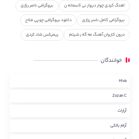
اهنگ کردی چوار دیوار نی ئاسمانه ن
بیوگرافی ناصر رزازی
بیوگرافی کامل ناسر رزازی
دانلود بیوگرافی چوپی فتاح
درون کاروان آهنگ مه گه ر شیتم
ریمیکس شاد کردی
ریمیکس کردی جدید
مجموعه آهنگ های ذکریا عبداله
خوانندگان
محمد جزا
ناصر رزازی
نویدزردی و رویا آهنگ وره
چاو من
کوردی
Hiva
Zozan C
آرارات
آرام بالکی