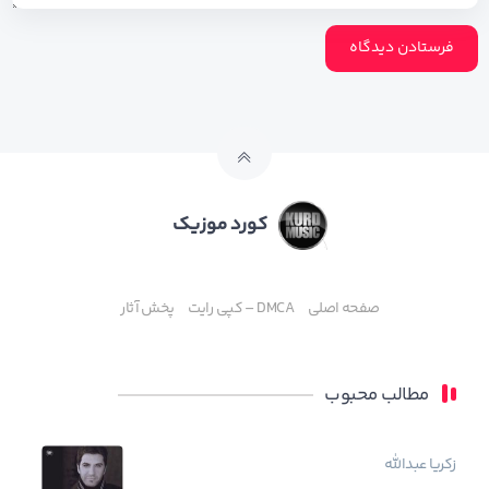
کورد موزیک
صفحه اصلی
DMCA – کپی رایت
پخش آثار
مطالب محبوب
زکریا عبدالله