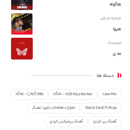
هاگوله
مرضیه فریقی
هیوا
فرمیسک
مه ی
دسته ها
HÎVA - ÇAVÊ MIN
HÎVA - Asîtî Keça Kurdan
Cave Min
Navid Zardi Ft Ruya
zindan u jiyan دانلود اهنگ
آهنگ رپ کردی
آهنگ ریمیکس کردی