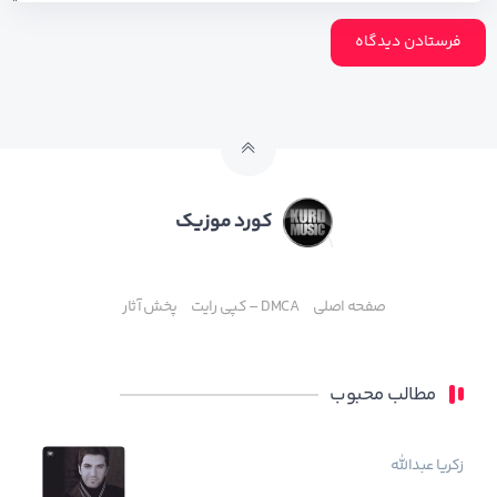
کورد موزیک
صفحه اصلی
DMCA – کپی رایت
پخش آثار
مطالب محبوب
زکریا عبدالله