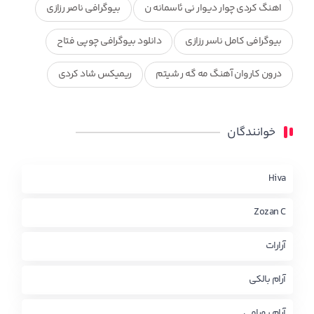
اهنگ کردی چوار دیوار نی ئاسمانه ن
بیوگرافی ناصر رزازی
بیوگرافی کامل ناسر رزازی
دانلود بیوگرافی چوپی فتاح
درون کاروان آهنگ مه گه ر شیتم
ریمیکس شاد کردی
ریمیکس کردی جدید
مجموعه آهنگ های ذکریا عبداله
خوانندگان
محمد جزا
ناصر رزازی
نویدزردی و رویا آهنگ وره
چاو من
کوردی
Hiva
Zozan C
آرارات
آرام بالکی
آرام بهرامی