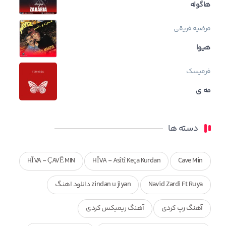
هاگوله
مرضیه فریقی
هیوا
فرمیسک
مه ی
دسته ها
HÎVA - ÇAVÊ MIN
HÎVA - Asîtî Keça Kurdan
Cave Min
Navid Zardi Ft Ruya
zindan u jiyan دانلود اهنگ
آهنگ رپ کردی
آهنگ ریمیکس کردی