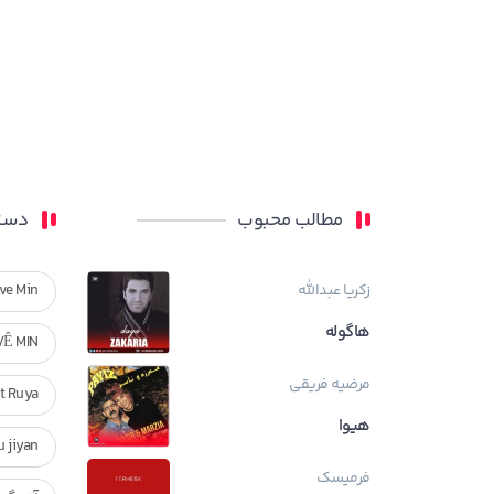
مطالب محبوب
دسته
زکریا عبدالله
ve Min
هاگوله
VÊ MIN
مرضیه فریقی
Ft Ruya
هیوا
ndan u jiyan
فرمیسک