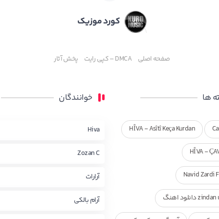
کورد موزیک
صفحه اصلی
DMCA – کپی رایت
پخش آثار
 ها
خوانندگان
HÎVA - Asîtî Keça Kurdan
Ca
Hiva
HÎVA - ÇA
Zozan C
Navid Zardi 
آرارات
zi دانلود اهنگ
آرام بالکی