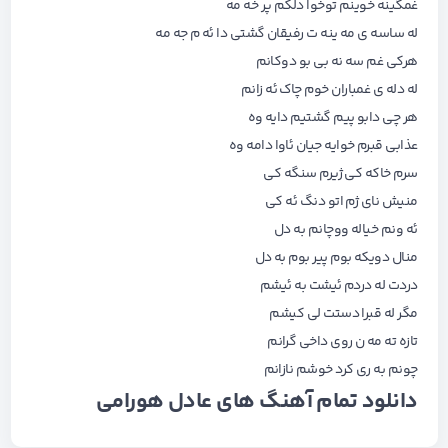
غمگینه خوینم توخوا دلکم پر خه مه
له ساسه ی مه ینه ت رفیقان گشتی دا ئه م جه مه
هرکی غم سه نه بی بو دوکانم
له دله ی غمباران خوم چاک ئه زانم
هر چی دابو پیم گشتیم دایه وه
عذابی قبرم خوایه جیان ئاوا دامه وه
سرم خاکه کی ژیرم سنگه کی
منیش نای ژم اتو دنگ ئه کی
ئه ونم خیاله ووچانم به دل
منال دویکه بوم پیر بوم به دل
دردت له دردم ئیشت به ئیشم
مگر له قبرا دستت لی کیشم
تازه ته مه ن روی داخی گرانم
چونم به ری کرد خوشم نازانم
دانلود تمام آهنگ های
عادل هورامی