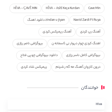
HÎVA - ÇAVÊ MIN
HÎVA - Asîtî Keça Kurdan
Cave Min
Navid Zardi Ft Ruya
zindan u jiyan دانلود اهنگ
آهنگ رپ کردی
آهنگ ریمیکس کردی
اهنگ کردی چوار دیوار نی ئاسمانه ن
بیوگرافی ناصر رزازی
بیوگرافی کامل ناسر رزازی
دانلود بیوگرافی چوپی فتاح
درون کاروان آهنگ مه گه ر شیتم
ریمیکس شاد کردی
ریمیکس کردی جدید
مجموعه آهنگ های ذکریا عبداله
خوانندگان
محمد جزا
ناصر رزازی
نویدزردی و رویا آهنگ وره
چاو من
کوردی
Hiva