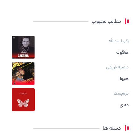
مطالب محبوب
زکریا عبدالله
هاگوله
مرضیه فریقی
هیوا
فرمیسک
مه ی
دسته ها