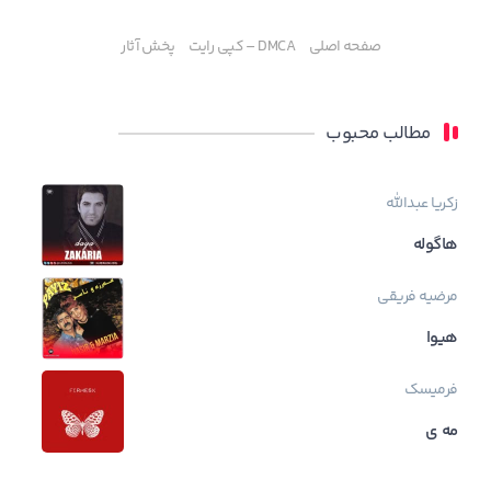
صفحه اصلی
DMCA – کپی رایت
پخش آثار
مطالب محبوب
زکریا عبدالله
هاگوله
مرضیه فریقی
هیوا
فرمیسک
مه ی