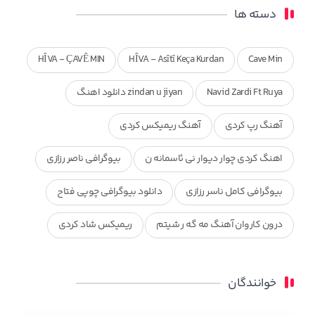
دسته ها
HÎVA - ÇAVÊ MIN
HÎVA - Asîtî Keça Kurdan
Cave Min
Navid Zardi Ft Ruya
zindan u jiyan دانلود اهنگ
آهنگ رپ کردی
آهنگ ریمیکس کردی
اهنگ کردی چوار دیوار نی ئاسمانه ن
بیوگرافی ناصر رزازی
بیوگرافی کامل ناسر رزازی
دانلود بیوگرافی چوپی فتاح
درون کاروان آهنگ مه گه ر شیتم
ریمیکس شاد کردی
ریمیکس کردی جدید
مجموعه آهنگ های ذکریا عبداله
خوانندگان
محمد جزا
ناصر رزازی
نویدزردی و رویا آهنگ وره