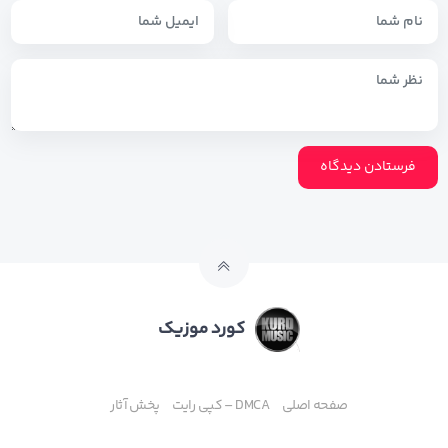
کورد موزیک
صفحه اصلی
DMCA – کپی رایت
پخش آثار