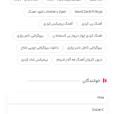
Navid Zardi Ft Ruya
zindan u jiyan دانلود اهنگ
آهنگ رپ کردی
آهنگ ریمیکس کردی
اهنگ کردی چوار دیوار نی ئاسمانه ن
بیوگرافی ناصر رزازی
بیوگرافی کامل ناسر رزازی
دانلود بیوگرافی چوپی فتاح
درون کاروان آهنگ مه گه ر شیتم
ریمیکس شاد کردی
ریمیکس کردی جدید
مجموعه آهنگ های ذکریا عبداله
خوانندگان
محمد جزا
ناصر رزازی
نویدزردی و رویا آهنگ وره
چاو من
کوردی
Hiva
Zozan C