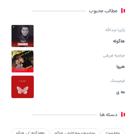
مطالب محبوب
زکریا عبدالله
هاگوله
مرضیه فریقی
هیوا
فرمیسک
مه ی
دسته ها
HÎVA - ÇAVÊ MIN
HÎVA - Asîtî Keça Kurdan
Cave Min