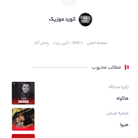
کورد موزیک
صفحه اصلی
DMCA – کپی رایت
پخش آثار
مطالب محبوب
زکریا عبدالله
هاگوله
مرضیه فریقی
هیوا