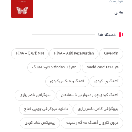
فرمیسک
مه ی
دسته ها
HÎVA - ÇAVÊ MIN
HÎVA - Asîtî Keça Kurdan
Cave Min
Navid Zardi Ft Ruya
zindan u jiyan دانلود اهنگ
آهنگ رپ کردی
آهنگ ریمیکس کردی
اهنگ کردی چوار دیوار نی ئاسمانه ن
بیوگرافی ناصر رزازی
بیوگرافی کامل ناسر رزازی
دانلود بیوگرافی چوپی فتاح
درون کاروان آهنگ مه گه ر شیتم
ریمیکس شاد کردی