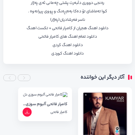
رەنجی دووری دڵبەرت پشتی چەمانی ئەی پەژار
کوا تەماشای تۆ دەکا بەم ڕەنگ و ڕووی پیرانەوە .
ناسر فەرشادیان(پەژار)
دانلود اهنگ هجران از کامیار فاتحی + تکست اهنگ
دانلود تمام اهنگ های کامیار فاتحی
دانلود اهنگ کردی
دانلود اهنگ کوردی
آثار دیگر این خواننده
کامیار فاتحی آلبوم سوزی دل
کامیار فاتحی