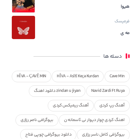
هیوا
فرمیسک
مه ی
دسته ها
HÎVA - ÇAVÊ MIN
HÎVA - Asîtî Keça Kurdan
Cave Min
Navid Zardi Ft Ruya
zindan u jiyan دانلود اهنگ
آهنگ رپ کردی
آهنگ ریمیکس کردی
اهنگ کردی چوار دیوار نی ئاسمانه ن
بیوگرافی ناصر رزازی
بیوگرافی کامل ناسر رزازی
دانلود بیوگرافی چوپی فتاح