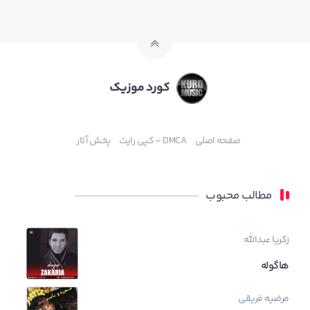
کورد موزیک
صفحه اصلی
DMCA – کپی رایت
پخش آثار
مطالب محبوب
زکریا عبدالله
هاگوله
مرضیه فریقی