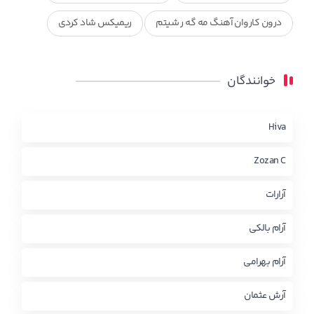
درون کاروان آهنگ مه گه ر شیتم
ریمیکس شاد کردی
ریمیکس کردی جدید
مجموعه آهنگ های ذکریا عبداله
خوانندگان
محمد جزا
ناصر رزازی
نویدزردی و رویا آهنگ وره
چاو من
کوردی
Hiva
Zozan C
آرارات
آرام بالکی
آرام بهرامی
آرش عثمان