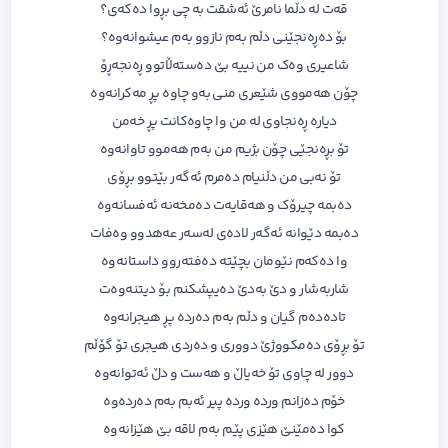
قەت لە دڵما نامرێ ئەشقت بە چی بڕوا دەکەی؟
بۆ دەڕەنجێنی دڵم بەم نازوو بەم عیشوانەوە؟
شاعیری وەک من نییە بێ دەستەڵاتوو ڕەنجەڕۆ
چۆن هەمووی شێعری منی بەو چاوە پڕ مەکرانەوە
دیارە ڕەنجاوی لە من وا چاوەکانت پڕ خەمن
تۆ بڕەنجێی چۆن بژیم من بەم هەموو تاوانەوە
تۆ نەبی من دڵنیام دەمرم ئەگەر بێتوو بڕۆی
دەبمە چیرۆک و هەقایەت دەمخەنە ئەفسانەوە
دەبمە دێوانە ئەگەر لادەی لەسەر عەهدوو وەفات
وا دەکەم نێومان بچێتە دەفتەروو داستانەوە
شاربەشار و دێ بەدێ دەیپشکنم بۆ دیتنەوەت
تادەدەم گیان و دڵم بەم دەردە پڕ هیجرانەوە
تۆ بڕۆی دەمکووژێ دووری و دەردی هیجری تۆ گۆڵم
دوور لە چاوی تۆ خەیاڵ و هەست و دڵ ئەتوانەوە
خۆم دەزانم وردە وردە پیر ئەبم بەم دەردەوە
کوا دەمێنێ هێزی پێم بەم لاقە بێ هێزانەوە