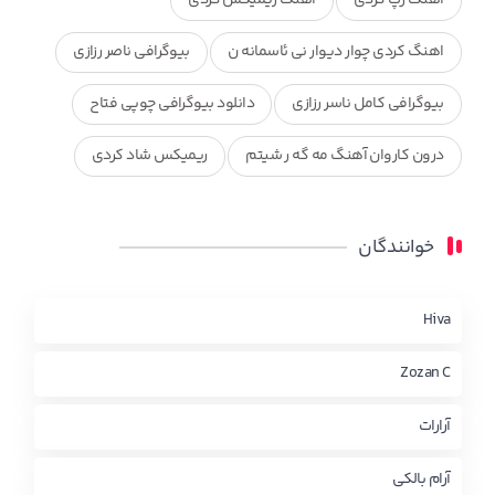
اهنگ کردی چوار دیوار نی ئاسمانه ن
بیوگرافی ناصر رزازی
بیوگرافی کامل ناسر رزازی
دانلود بیوگرافی چوپی فتاح
درون کاروان آهنگ مه گه ر شیتم
ریمیکس شاد کردی
ریمیکس کردی جدید
مجموعه آهنگ های ذکریا عبداله
خوانندگان
محمد جزا
ناصر رزازی
نویدزردی و رویا آهنگ وره
چاو من
کوردی
Hiva
Zozan C
آرارات
آرام بالکی