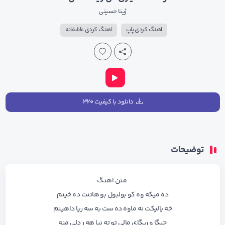
ژینا حسینی
اهنگ کردی پاپ
اهنگ کردی عاشقانه
دانلود با کیفیت ۳۲۰
توضیحات
متن اهنگ
ده میکه وه کو بولبول بو هاتنت ده خینم
خه یالیکت نه ماوه ده ست به سه ریا داهینم
جیگا و ریگای مالی تو ته نیا هه ر دلی منه