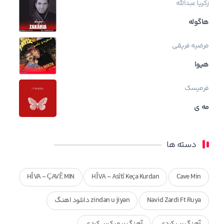
زکریا عبدالله
هاگوله
مرضیه فریقی
هیوا
فرمیسک
مه ی
دسته ها
HÎVA - ÇAVÊ MIN
HÎVA - Asîtî Keça Kurdan
Cave Min
Navid Zardi Ft Ruya
zindan u jiyan دانلود اهنگ
آهنگ رپ کردی
آهنگ ریمیکس کردی