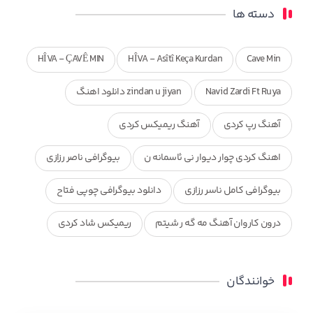
دسته ها
HÎVA - ÇAVÊ MIN
HÎVA - Asîtî Keça Kurdan
Cave Min
Navid Zardi Ft Ruya
zindan u jiyan دانلود اهنگ
آهنگ رپ کردی
آهنگ ریمیکس کردی
اهنگ کردی چوار دیوار نی ئاسمانه ن
بیوگرافی ناصر رزازی
بیوگرافی کامل ناسر رزازی
دانلود بیوگرافی چوپی فتاح
درون کاروان آهنگ مه گه ر شیتم
ریمیکس شاد کردی
ریمیکس کردی جدید
مجموعه آهنگ های ذکریا عبداله
خوانندگان
محمد جزا
ناصر رزازی
نویدزردی و رویا آهنگ وره