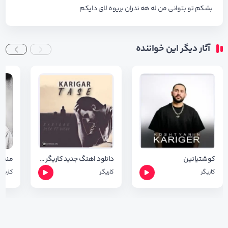
بشکم تو بتوانی من له هه ندران بریوه لای دایکم
آثار دیگر این خواننده
کوشتیانین
دانلود اهنگ جدید کاریگر به نام تاسه + متن آهنگ
منت ل
کاریگر
کاریگر
کاریگر