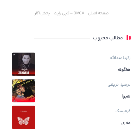
صفحه اصلی
DMCA – کپی رایت
پخش آثار
مطالب محبوب
زکریا عبدالله
هاگوله
مرضیه فریقی
هیوا
فرمیسک
مه ی