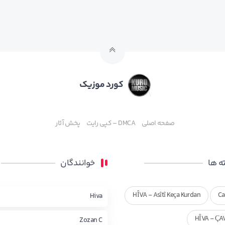
کورد موزیک
صفحه اصلی
DMCA – کپی رایت
پخش آثار
 ها
خوانندگان
HÎVA - Asîtî Keça Kurdan
Ca
Hiva
HÎVA - ÇA
Zozan C