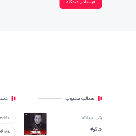
مطالب محبوب
دسته
زکریا عبدالله
ve Min
هاگوله
VÊ MIN