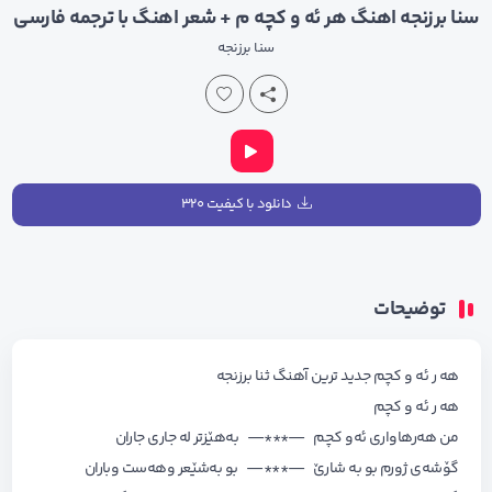
سنا برزنجه اهنگ هر ئه و کچه م + شعر اهنگ با ترجمه فارسی
سنا برزنجه
دانلود با کیفیت ۳۲۰
توضیحات
هه ر ئه و کچم جدید ترین آهنگ ثنا برزنجه
هه ر ئه و کچم
من هەرهاواری ئەو کچم —***— بەهێزتر لە جاری جاران
گۆشەی ژورم بو بە شارێ —***— بو بەشێعر وهەست وباران