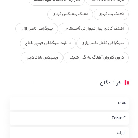
آهنگ رپ کردی
آهنگ ریمیکس کردی
اهنگ کردی چوار دیوار نی ئاسمانه ن
بیوگرافی ناصر رزازی
بیوگرافی کامل ناسر رزازی
دانلود بیوگرافی چوپی فتاح
درون کاروان آهنگ مه گه ر شیتم
ریمیکس شاد کردی
ریمیکس کردی جدید
مجموعه آهنگ های ذکریا عبداله
خوانندگان
محمد جزا
ناصر رزازی
نویدزردی و رویا آهنگ وره
چاو من
کوردی
Hiva
Zozan C
آرارات