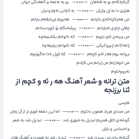
گیتارەکەم بو بە قەلغان —***— بو بە نەغمە و ئاهەنگی جوان
هێزی دا بە ژن وژیان —***— بە کچانی نەرم ونیان
من هەرکچەکەی جارانم —***— هەورم،تریشقەم،بارانم
چقڵی چاوی نەیارانم —***— پیشەنگم بۆ کوردستانم
من وینه‌ی ئه‌و باورم —***— که ناتوانم بکشیمه‌وه
زامه‌کانم چیروکیکن —***— که ناتوانم بیلیمه‌وه
بروانه بوم هه‌ر ئه‌و کچه‌م —***— که کول نادا نه‌گوراوم
من خوم ژنم من ژیانم من ئازادم
نه‌رووخاوم
متن ترانه و شعر آهنگ
هه ر ئه و کچم
از
ثنا برزنجه
فارسی
من صدای فریاد همون دخترم —***— اما این دفعه قوی تر از آن زمان
گوشه‌ی اتاق هنریم تبدیل به شهری شد —***— تبدیل شد به شعر
و احساس و باران
گیتارم برای من سپری شد —***— تبدیل شد به ملودی و آهنگ های