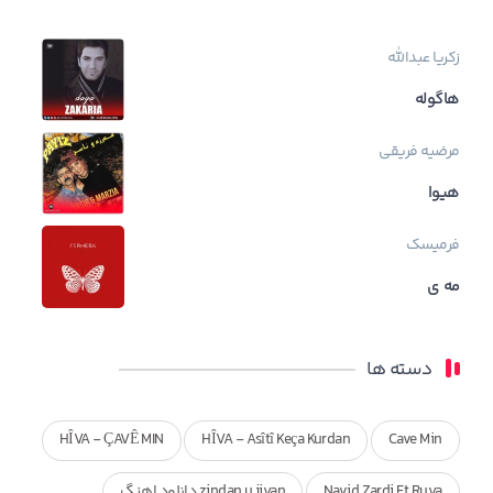
زکریا عبدالله
هاگوله
مرضیه فریقی
هیوا
فرمیسک
مه ی
دسته ها
HÎVA - ÇAVÊ MIN
HÎVA - Asîtî Keça Kurdan
Cave Min
Navid Zardi Ft Ruya
zindan u jiyan دانلود اهنگ