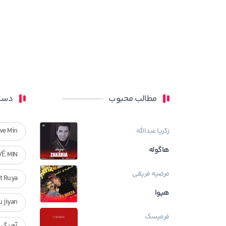
مطالب محبوب
دسته
زکریا عبدالله
ve Min
هاگوله
VÊ MIN
مرضیه فریقی
Ft Ruya
هیوا
ndan u jiyan
فرمیسک