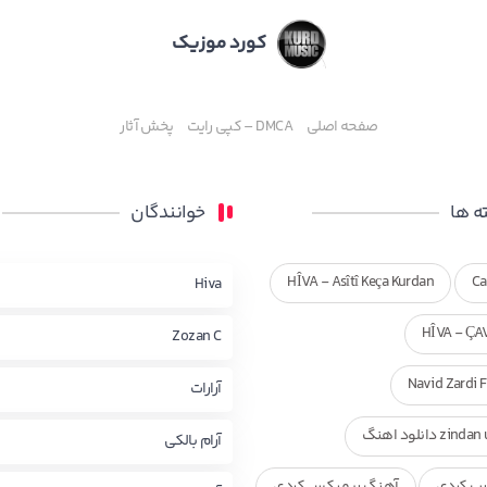
کورد موزیک
صفحه اصلی
DMCA – کپی رایت
پخش آثار
 ها
خوانندگان
HÎVA - Asîtî Keça Kurdan
Ca
Hiva
HÎVA - ÇA
Zozan C
Navid Zardi 
آرارات
zi دانلود اهنگ
آرام بالکی