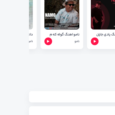
گ یادی جاران
نامو اهنگ گوله که م
دانلود
نامو
نامو