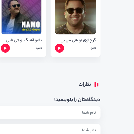
گر چاوی تو هی من بی
نامو آهنگ بو چی نایی + متن اهنگ
نامو
نامو
نظرات
دیدگاهتان را بنویسید!