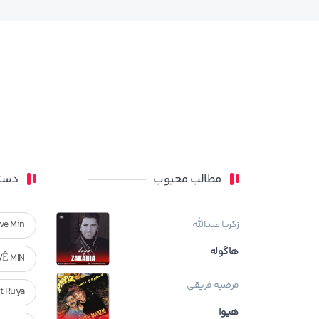
مطالب محبوب
دسته
زکریا عبدالله
ve Min
هاگوله
VÊ MIN
مرضیه فریقی
Ft Ruya
هیوا