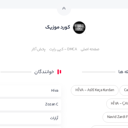
کورد موزیک
صفحه اصلی
DMCA – کپی رایت
پخش آثار
 ها
خوانندگان
HÎVA - Asîtî Keça Kurdan
Ca
Hiva
HÎVA - ÇA
Zozan C
Navid Zardi 
آرارات