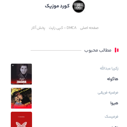
کورد موزیک
صفحه اصلی
DMCA – کپی رایت
پخش آثار
مطالب محبوب
زکریا عبدالله
هاگوله
مرضیه فریقی
هیوا
فرمیسک