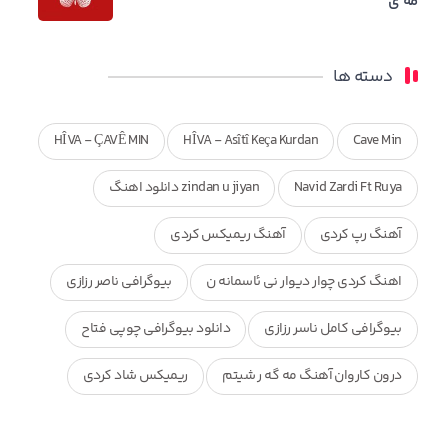
مه ی
دسته ها
HÎVA - ÇAVÊ MIN
HÎVA - Asîtî Keça Kurdan
Cave Min
Navid Zardi Ft Ruya
zindan u jiyan دانلود اهنگ
آهنگ رپ کردی
آهنگ ریمیکس کردی
اهنگ کردی چوار دیوار نی ئاسمانه ن
بیوگرافی ناصر رزازی
بیوگرافی کامل ناسر رزازی
دانلود بیوگرافی چوپی فتاح
درون کاروان آهنگ مه گه ر شیتم
ریمیکس شاد کردی
ریمیکس کردی جدید
مجموعه آهنگ های ذکریا عبداله