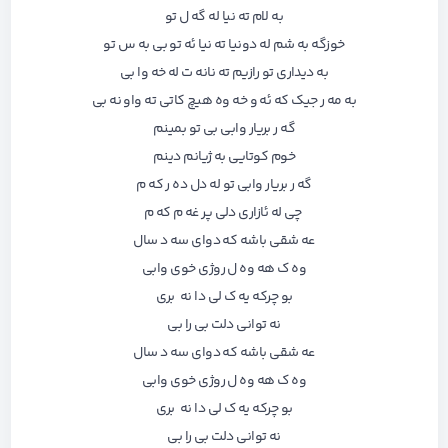
به لام ته نیا له گه ل تو
خوزگه به شم له دونیا ته نیا ئه تو بی به س تو
به دیداری تو رازیم ته نانه ت له خه وا بی
به مه ر جیک که ئه و خه وه هیچ کاتی ته واو نه بی
گه ر بریار وابی بی تو بمینم
خوم کوتایی به ژیانم دینم
گه ر بریار وابی تو له دل ده ر که م
چی له ئازاری دلی پر غه م که م
عه شقی باشه که دوای سه د سال
وه ک هه وه ل روژی خوی وابی
بو چرکه یه ک لی دا نه بری
نه توانی دلت بی را بی
عه شقی باشه که دوای سه د سال
وه ک هه وه ل روژی خوی وابی
بو چرکه یه ک لی دا نه بری
نه توانی دلت بی را بی