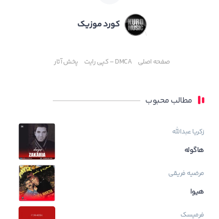
کورد موزیک
صفحه اصلی
DMCA – کپی رایت
پخش آثار
مطالب محبوب
زکریا عبدالله
هاگوله
مرضیه فریقی
هیوا
فرمیسک