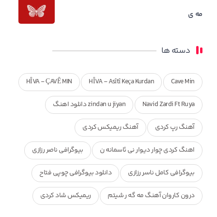
مه ی
دسته ها
HÎVA - ÇAVÊ MIN
HÎVA - Asîtî Keça Kurdan
Cave Min
Navid Zardi Ft Ruya
zindan u jiyan دانلود اهنگ
آهنگ رپ کردی
آهنگ ریمیکس کردی
اهنگ کردی چوار دیوار نی ئاسمانه ن
بیوگرافی ناصر رزازی
بیوگرافی کامل ناسر رزازی
دانلود بیوگرافی چوپی فتاح
درون کاروان آهنگ مه گه ر شیتم
ریمیکس شاد کردی