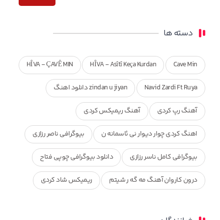
دسته ها
HÎVA - ÇAVÊ MIN
HÎVA - Asîtî Keça Kurdan
Cave Min
Navid Zardi Ft Ruya
zindan u jiyan دانلود اهنگ
آهنگ رپ کردی
آهنگ ریمیکس کردی
اهنگ کردی چوار دیوار نی ئاسمانه ن
بیوگرافی ناصر رزازی
بیوگرافی کامل ناسر رزازی
دانلود بیوگرافی چوپی فتاح
درون کاروان آهنگ مه گه ر شیتم
ریمیکس شاد کردی
ریمیکس کردی جدید
مجموعه آهنگ های ذکریا عبداله