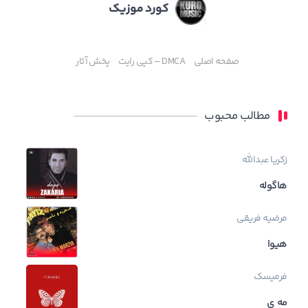
کورد موزیک
صفحه اصلی
DMCA – کپی رایت
پخش آثار
مطالب محبوب
زکریا عبدالله
هاگوله
مرضیه فریقی
هیوا
فرمیسک
مه ی