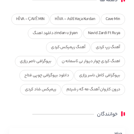
HÎVA - ÇAVÊ MIN
HÎVA - Asîtî Keça Kurdan
Cave Min
Navid Zardi Ft Ruya
zindan u jiyan دانلود اهنگ
آهنگ رپ کردی
آهنگ ریمیکس کردی
اهنگ کردی چوار دیوار نی ئاسمانه ن
بیوگرافی ناصر رزازی
بیوگرافی کامل ناسر رزازی
دانلود بیوگرافی چوپی فتاح
درون کاروان آهنگ مه گه ر شیتم
ریمیکس شاد کردی
ریمیکس کردی جدید
مجموعه آهنگ های ذکریا عبداله
خوانندگان
محمد جزا
ناصر رزازی
نویدزردی و رویا آهنگ وره
چاو من
کوردی
Hiva