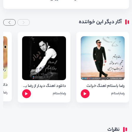
آثار دیگر این خواننده
رضا باستام اهنگ خیانت
دانلود اهنگ دیدار از رضا باستام + متن و شعر
رضاباس
رضاباستام
رضاباستام
نظرات