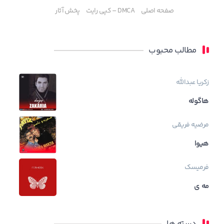
صفحه اصلی
DMCA – کپی رایت
پخش آثار
مطالب محبوب
زکریا عبدالله
هاگوله
مرضیه فریقی
هیوا
فرمیسک
مه ی
دسته ها