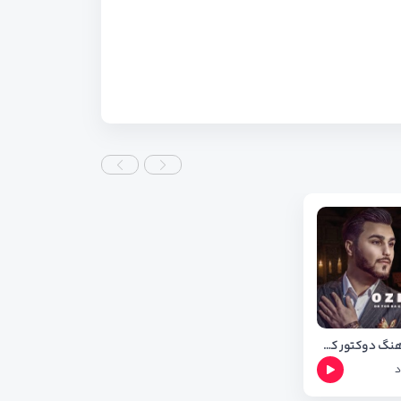
دانلود اهنگ دوکتور کوا چاره از ئوژین نوزاد + متن و شعر
د