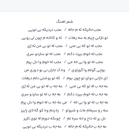
شعر اهنگ
عجب حالیکه ئه م حاله / عجب دردیکه بی تویی
تو نازانی چیم به سه رهات / ئه و کاتانه م چون لی رویی
عجب له تو که بی منی / عجب له تو بی من ئه ژی
عجب له خوم بیرت دکم / عجب له تو ساردو سری
عجب له تو وا بی خه می / عجب له خوم وا دل پرم
بوچی گولم وا گوراوی / وه ک جاران نی بو دوری من
ای نازانی دوای تو چون بوم / که تو روشتی دلم درهات
عه جه ب له تو که بی منی / عه جه ب له تو بی من ئه ژی
عه جه ب له خوم بیرت دکم / عه جه ب له تو ساردو سری
عه جه ب له تو وا بی خه / می عه جه ب له خوم وا دل پرم
سه ر و سیمام مات و شیواو / زه ردم وه کو گه لای پاییز
دل پر له داخ و حه سره تم / چونکه دورم له توی ئازیز
عه جه ب حالیکه ئه م حاله / عه جه ب دردیکه بی تویی