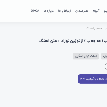
و
آلبوم
هنرمندان
ارتباط با ما
درباره ما
DMCA
وزاد + متن اهنگ
( عه جه ب ) از ئوژین نوزاد + متن اهنگ
اپ
اهنگ کردی غمگین
دانلود با کیفیت ۳۲۰