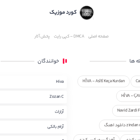
کورد موزیک
صفحه اصلی
DMCA – کپی رایت
پخش آثار
 ها
خوانندگان
HÎVA - Asîtî Keça Kurdan
Ca
Hiva
HÎVA - ÇA
Zozan C
Navid Zardi 
آرارات
zi دانلود اهنگ
آرام بالکی