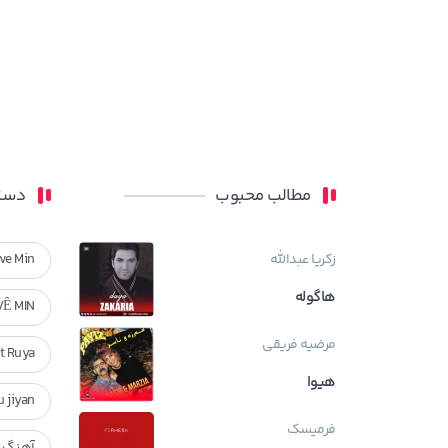
مطالب محبوب
دسته
زکریا عبدالله
ve Min
هاگوله
VÊ MIN
مرضیه فریقی
Ft Ruya
هیوا
ndan u jiyan
فرمیسک