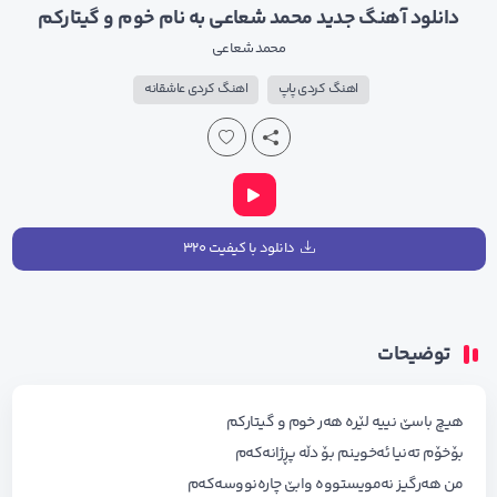
دانلود آهنگ جدید محمد شعاعی به نام خوم و گیتارکم
محمد شعاعی
اهنگ کردی پاپ
اهنگ کردی عاشقانه
دانلود با کیفیت ۳۲۰
توضیحات
هیچ باسێ نییە لێرە هەر خوم و گیتارکم
بۆخۆم تەنیا ئەخوینم بۆ دڵە پڕژانەکەم
من هەرگیز نەمویستووە وابێ چارەنووسەکەم