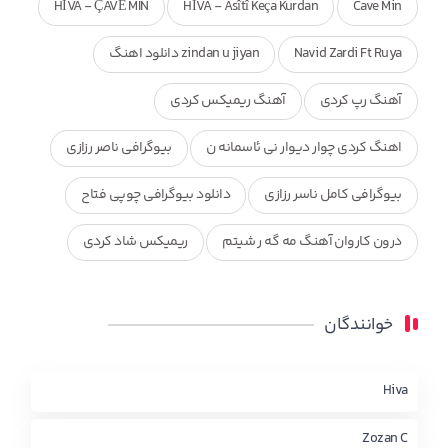
HÎVA - ÇAVÊ MIN
HÎVA - Asîtî Keça Kurdan
Cave Min
Navid Zardi Ft Ruya
zindan u jiyan دانلود اهنگ
آهنگ رپ کردی
آهنگ ریمیکس کردی
اهنگ کردی چوار دیوار نی ئاسمانه ن
بیوگرافی ناصر رزازی
بیوگرافی کامل ناسر رزازی
دانلود بیوگرافی چوپی فتاح
درون کاروان آهنگ مه گه ر شیتم
ریمیکس شاد کردی
ریمیکس کردی جدید
مجموعه آهنگ های ذکریا عبداله
خوانندگان
محمد جزا
ناصر رزازی
نویدزردی و رویا آهنگ وره
چاو من
کوردی
Hiva
Zozan C