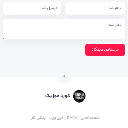
کورد موزیک
صفحه اصلی
DMCA – کپی رایت
پخش آثار