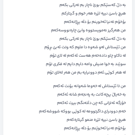
بە دڵ کەسێکم بوێ ناچار بم تەرکی بکەم
هیچ باسێ نییە لێرە هەر خوم و گیتارکم
بۆخۆم تەنیا ئەخوینم بۆ دڵە پڕژانەکەم
من هەرگیز نەمویستووە وابێ چارەنووسەکەم
بە دڵ کەسێکم بوێ ناچار بم تەرکی بکەم
من ئێستاش لەو شەوە دا ماوم کە وتت ئەبێ بڕۆم
لە ناکاو چاو دادەخەم هەست ئەکەم لە لای تۆم
سوێند بە خوا منیش وامه دایم دایم لە فکری تۆم
لە هەر کوێی ئەم دوونیایە بم من هەر لەلای تۆم
من تا ئێستاش لە خەوما شەوانە بۆنت ئەکەم
بە خەیاڵ پرچەکانت بە پەنجەم شانە ئەکەم
خۆزگە ئەتزانی کە چن دڵتەنگم بیرت ئەکەم
خەم دوونیای داگرتوومە لە کوێی بووکە شووشەکەم
هیچ باسێ نییە لێرە منمو گیتارەکەم
بۆخۆم تەنیا ئەخوێنم بۆ دڵە پڕژانەکەم