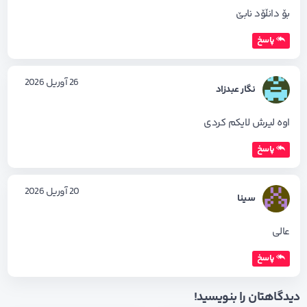
بۆ دانڵۆد نابێ
پاسخ
26 آوریل 2026
نگار عبدزاد
اوه لیرش لایکم کردی
پاسخ
20 آوریل 2026
سینا
عالی
پاسخ
دیدگاهتان را بنویسید!