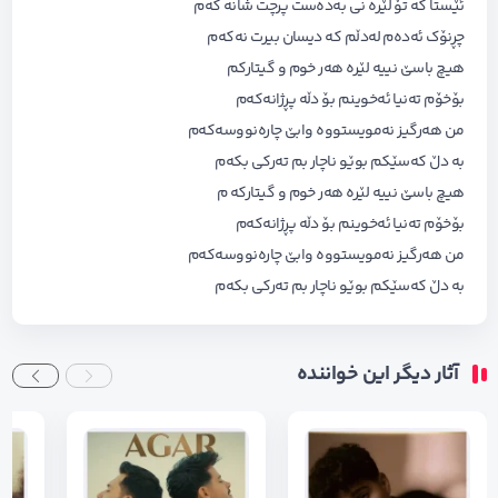
ئێستا کە تۆ لێرە نی بەدەست پرچت شانە کەم
چڕنۆک ئەدەم لەدڵم کە دیسان بیرت نەکەم
هیچ باسێ نییە لێرە هەر خوم و گیتارکم
بۆخۆم تەنیا ئەخوینم بۆ دڵە پڕژانەکەم
من هەرگیز نەمویستووە وابێ چارەنووسەکەم
بە دڵ کەسێکم بوێو ناچار بم تەرکی بکەم
هیچ باسێ نییە لێرە هەر خوم و گیتارکه م
بۆخۆم تەنیا ئەخوینم بۆ دڵە پڕژانەکەم
من هەرگیز نەمویستووە وابێ چارەنووسەکەم
بە دڵ کەسێکم بوێو ناچار بم تەرکی بکەم
آثار دیگر این خواننده