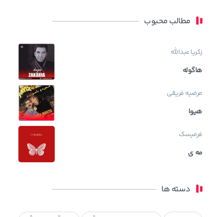
مطالب محبوب
زکریا عبدالله
هاگوله
مرضیه فریقی
هیوا
فرمیسک
مه ی
دسته ها