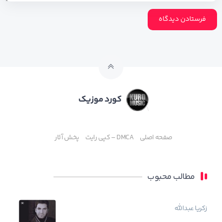
کورد موزیک
صفحه اصلی
DMCA – کپی رایت
پخش آثار
مطالب محبوب
زکریا عبدالله