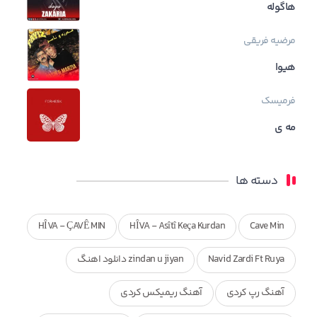
هاگوله
مرضیه فریقی
هیوا
فرمیسک
مه ی
دسته ها
HÎVA - ÇAVÊ MIN
HÎVA - Asîtî Keça Kurdan
Cave Min
Navid Zardi Ft Ruya
zindan u jiyan دانلود اهنگ
آهنگ رپ کردی
آهنگ ریمیکس کردی