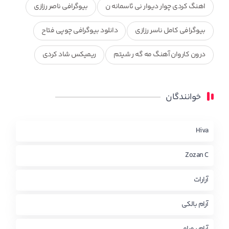
اهنگ کردی چوار دیوار نی ئاسمانه ن
بیوگرافی ناصر رزازی
بیوگرافی کامل ناسر رزازی
دانلود بیوگرافی چوپی فتاح
درون کاروان آهنگ مه گه ر شیتم
ریمیکس شاد کردی
ریمیکس کردی جدید
مجموعه آهنگ های ذکریا عبداله
خوانندگان
محمد جزا
ناصر رزازی
نویدزردی و رویا آهنگ وره
چاو من
کوردی
Hiva
Zozan C
آرارات
آرام بالکی
آرام بهرامی