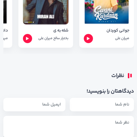
جوانی کوردان
شله به ی
میران علی
بختیار سالح
میران علی
میران
نظرات
دیدگاهتان را بنویسید!