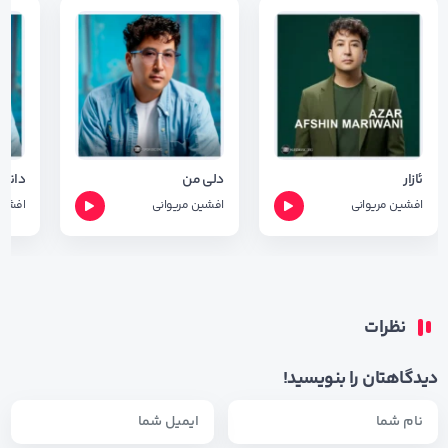
ئازار
دلی من
افشین مریوانی
افشین مریوانی
افشین
نظرات
دیدگاهتان را بنویسید!