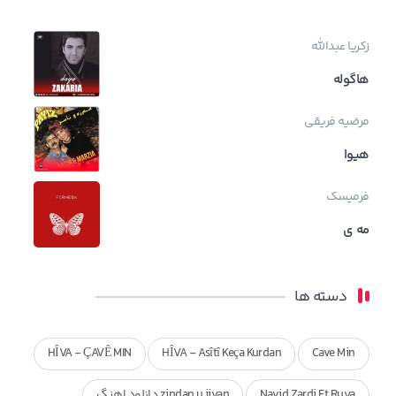
زکریا عبدالله
هاگوله
مرضیه فریقی
هیوا
فرمیسک
مه ی
دسته ها
HÎVA - ÇAVÊ MIN
HÎVA - Asîtî Keça Kurdan
Cave Min
Navid Zardi Ft Ruya
zindan u jiyan دانلود اهنگ