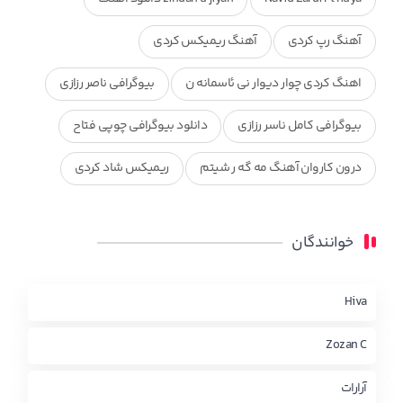
آهنگ رپ کردی
آهنگ ریمیکس کردی
اهنگ کردی چوار دیوار نی ئاسمانه ن
بیوگرافی ناصر رزازی
بیوگرافی کامل ناسر رزازی
دانلود بیوگرافی چوپی فتاح
درون کاروان آهنگ مه گه ر شیتم
ریمیکس شاد کردی
ریمیکس کردی جدید
مجموعه آهنگ های ذکریا عبداله
خوانندگان
محمد جزا
ناصر رزازی
نویدزردی و رویا آهنگ وره
چاو من
کوردی
Hiva
Zozan C
آرارات