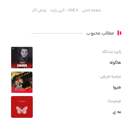
صفحه اصلی
DMCA – کپی رایت
پخش آثار
مطالب محبوب
زکریا عبدالله
هاگوله
مرضیه فریقی
هیوا
فرمیسک
مه ی