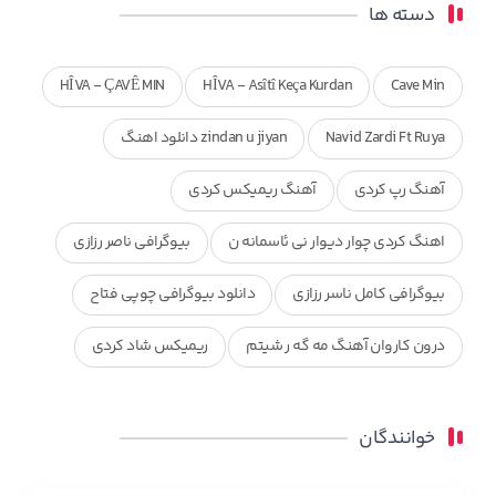
دسته ها
HÎVA - ÇAVÊ MIN
HÎVA - Asîtî Keça Kurdan
Cave Min
Navid Zardi Ft Ruya
zindan u jiyan دانلود اهنگ
آهنگ رپ کردی
آهنگ ریمیکس کردی
اهنگ کردی چوار دیوار نی ئاسمانه ن
بیوگرافی ناصر رزازی
بیوگرافی کامل ناسر رزازی
دانلود بیوگرافی چوپی فتاح
درون کاروان آهنگ مه گه ر شیتم
ریمیکس شاد کردی
ریمیکس کردی جدید
مجموعه آهنگ های ذکریا عبداله
خوانندگان
محمد جزا
ناصر رزازی
نویدزردی و رویا آهنگ وره