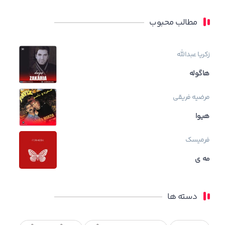
مطالب محبوب
زکریا عبدالله
هاگوله
مرضیه فریقی
هیوا
فرمیسک
مه ی
دسته ها