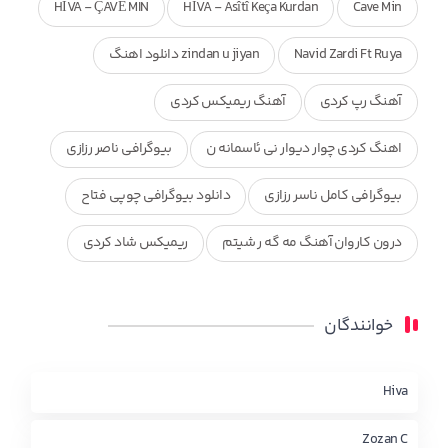
HÎVA - ÇAVÊ MIN
HÎVA - Asîtî Keça Kurdan
Cave Min
Navid Zardi Ft Ruya
zindan u jiyan دانلود اهنگ
آهنگ رپ کردی
آهنگ ریمیکس کردی
اهنگ کردی چوار دیوار نی ئاسمانه ن
بیوگرافی ناصر رزازی
بیوگرافی کامل ناسر رزازی
دانلود بیوگرافی چوپی فتاح
درون کاروان آهنگ مه گه ر شیتم
ریمیکس شاد کردی
ریمیکس کردی جدید
مجموعه آهنگ های ذکریا عبداله
خوانندگان
محمد جزا
ناصر رزازی
نویدزردی و رویا آهنگ وره
چاو من
کوردی
Hiva
Zozan C