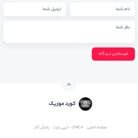
کورد موزیک
صفحه اصلی
DMCA – کپی رایت
پخش آثار