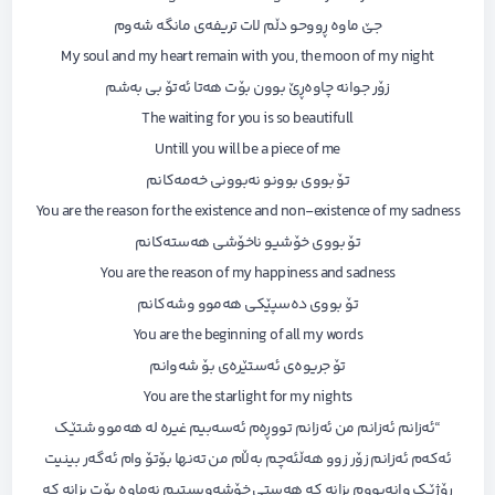
جێ ماوە ڕووحو دڵم لات تریفەی مانگە شەوم
My soul and my heart remain with you, the moon of my night
زۆر جوانە چاوەڕێ بوون بۆت هەتا ئەتۆ بی بەشم
The waiting for you is so beautifull
Untill you will be a piece of me
تۆ بووی بوونو نەبوونی خەمەکانم
You are the reason for the existence and non-existence of my sadness
تۆ بووی خۆشیو ناخۆشی هەستەکانم
You are the reason of my happiness and sadness
تۆ بووی دەسپێکی هەموو وشەکانم
You are the beginning of all my words
تۆ جریوەی ئەستێرەی بۆ شەوانم
You are the starlight for my nights
“ئەزانم ئەزانم من ئەزانم تووڕەم ئەسەبیم غیرە لە هەموو شتێک
ئەکەم ئەزانم زۆر زوو هەڵئەچم بەڵام من تەنها بۆتۆ وام ئەگەر بینیت
ڕۆژێک وانەبووم بزانە کە هەستی خۆشەویستیم نەماوە بۆت بزانە کە