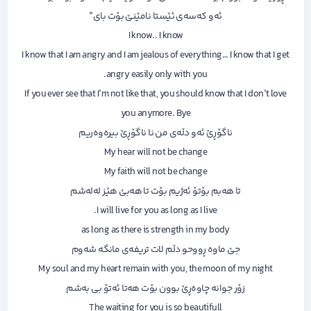
ئەو کەسەی ئێستا نامێنێ بۆت بای”
I know.. I know
I know that I am angry and I am jealous of everything… I know that I get
angry easily only with you.
If you ever see that I’m not like that, you should know that I don’t love
you anymore. Bye
ناگۆڕێ ئەو دڵەی من نا ناگۆڕێ بیرەوەریم
My hear will not be change
My faith will not be change
تا هەبم بۆتۆ ئەژیم بۆت تا هەبێ هێز لەلەشم
I will live for you as long as I live.
as long as there is strength in my body
جێ ماوە ڕووحو دڵم لات تریفەی مانگە شەوم
My soul and my heart remain with you, the moon of my night
زۆر جوانە چاوەڕێ بوون بۆت هەتا ئەتۆ بی بەشم
The waiting for you is so beautifull