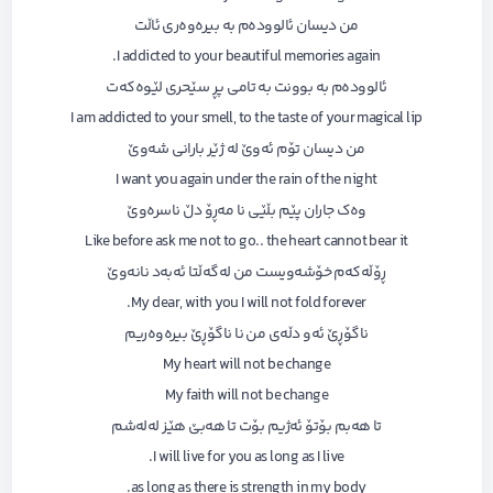
من دیسان ئالوودەم بە بیرەوەری ئاڵت
I addicted to your beautiful memories again.
ئالوودەم بە بوونت بە تامی پڕ سێحری لێوەکەت
I am addicted to your smell, to the taste of your magical lip
من دیسان تۆم ئەوێ لە ژێر بارانی شەوێ
I want you again under the rain of the night
وەک جاران پێم بڵێی نا مەڕۆ دڵ ناسرەوێ
Like before ask me not to go.. the heart cannot bear it
ڕۆڵەکەم خۆشەویست من لەگەڵتا ئەبەد نانەوێ
My dear, with you I will not fold forever.
ناگۆڕێ ئەو دڵەی من نا ناگۆڕێ بیرەوەریم
My heart will not be change
My faith will not be change
تا هەبم بۆتۆ ئەژیم بۆت تا هەبێ هێز لەلەشم
I will live for you as long as I live.
as long as there is strength in my body.