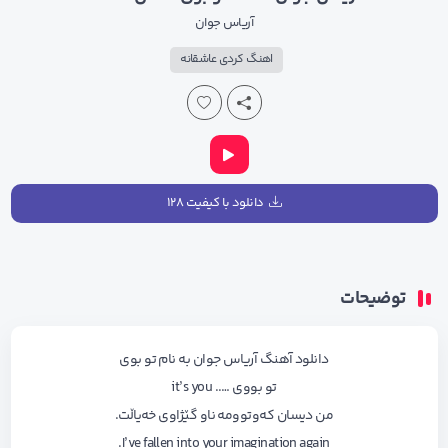
آریاس جوان
اهنگ کردی عاشقانه
دانلود با کیفیت ۱۲۸
توضیحات
دانلود آهنگ آریاس جوان به نام تو بوی
تو بووی ….. it’s you
من دیسان کەوتوومە ناو گێژاوی خەیاڵت.
I’ve fallen into your imagination again.