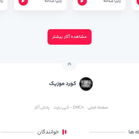
زکریا عبدالله
زکریا عبدالله
زک
مشاهده آثار بیشتر
کورد موزیک
صفحه اصلی
DMCA – کپی رایت
پخش آثار
 ها
خوانندگان