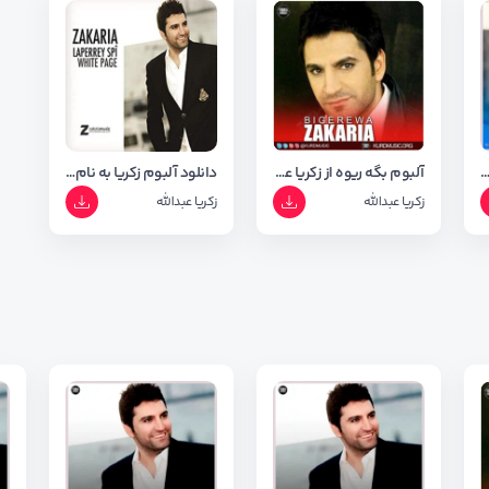
ن آهنگ های زکریا عبدالله
آلبوم بگه ریوه از زکریا عبدالله با کیفیت ۳۲۰ اورجینال
دانلود آلبوم زکریا به نام لاپه ری سپی + کیفیت ۳۲۰
زکریا عبدالله
زکریا عبدالله