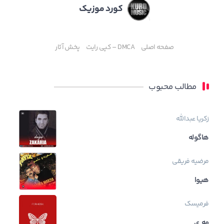
کورد موزیک
صفحه اصلی
DMCA – کپی رایت
پخش آثار
مطالب محبوب
زکریا عبدالله
هاگوله
مرضیه فریقی
هیوا
فرمیسک
مه ی