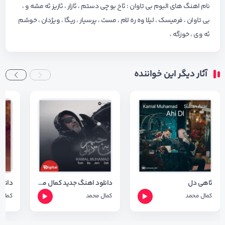
نام اهنگ های البوم بی تاوان : ئاخ بو چی دستم ، ئازار ، ئازیز ئه مشه و ،
بی تاوان ، فرمیسک ، لیلا وه ره لام ، مست ، پرسیار ، ریگا ، ویژدان ، خوشم
ئه وی ، خوزگه ،
آثار دیگر این خواننده
ئاهی دل
دانلود اهنگ جدید کمال محمد به نام توش بجیم دیلی + متن آهنگ
کمال محمد
کمال محمد
کمال 