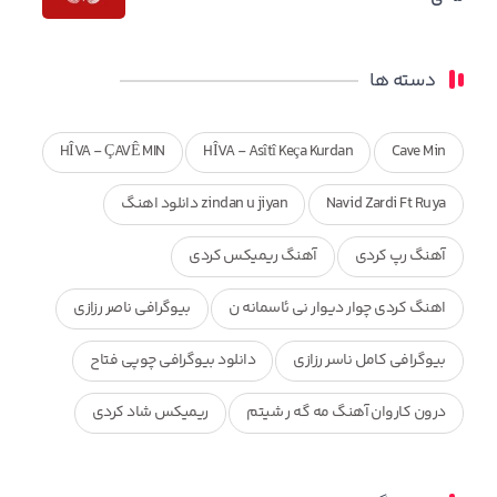
دسته ها
HÎVA - ÇAVÊ MIN
HÎVA - Asîtî Keça Kurdan
Cave Min
Navid Zardi Ft Ruya
zindan u jiyan دانلود اهنگ
آهنگ رپ کردی
آهنگ ریمیکس کردی
اهنگ کردی چوار دیوار نی ئاسمانه ن
بیوگرافی ناصر رزازی
بیوگرافی کامل ناسر رزازی
دانلود بیوگرافی چوپی فتاح
درون کاروان آهنگ مه گه ر شیتم
ریمیکس شاد کردی
ریمیکس کردی جدید
مجموعه آهنگ های ذکریا عبداله