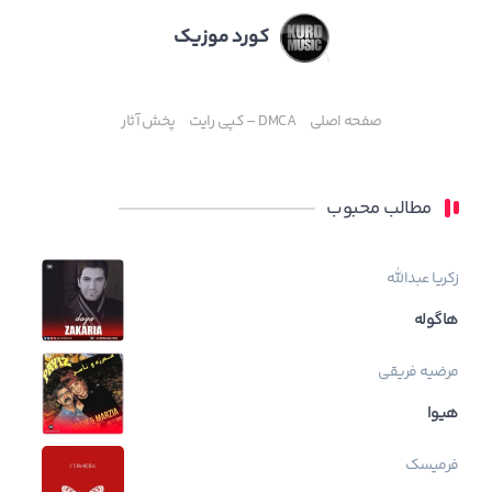
کورد موزیک
صفحه اصلی
DMCA – کپی رایت
پخش آثار
مطالب محبوب
زکریا عبدالله
هاگوله
مرضیه فریقی
هیوا
فرمیسک