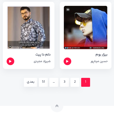
بیزار بوم
دلم دا پیت
حسین میناپور
شیرزاد مجیدی
1
2
3
…
51
بعدی