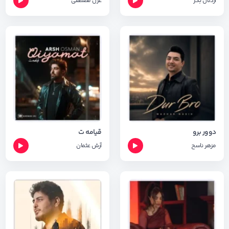
اردلان بکر
غزل مصطفی
دوور برو
قیامه ت
مزهر ناسح
آرش عثمان