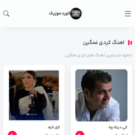
کورد موزیک
اهنگ کردی غمگین
دانلود جدیدترین اهنگ های کردی غمگین
کی دیته وه
لای لایه