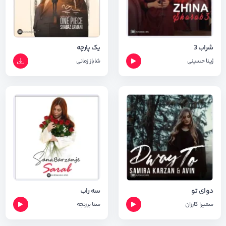
شراب 3
یک پارچه
ژینا حسینی
شاباز زمانی
دوای تو
سه راب
سمیرا کارزان
سنا برزنجه