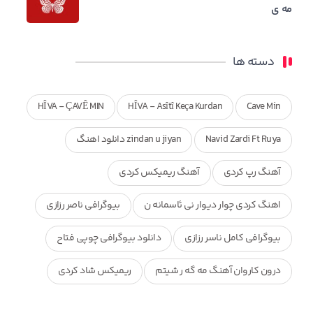
مه ی
دسته ها
HÎVA - ÇAVÊ MIN
HÎVA - Asîtî Keça Kurdan
Cave Min
Navid Zardi Ft Ruya
zindan u jiyan دانلود اهنگ
آهنگ رپ کردی
آهنگ ریمیکس کردی
اهنگ کردی چوار دیوار نی ئاسمانه ن
بیوگرافی ناصر رزازی
بیوگرافی کامل ناسر رزازی
دانلود بیوگرافی چوپی فتاح
درون کاروان آهنگ مه گه ر شیتم
ریمیکس شاد کردی
ریمیکس کردی جدید
مجموعه آهنگ های ذکریا عبداله