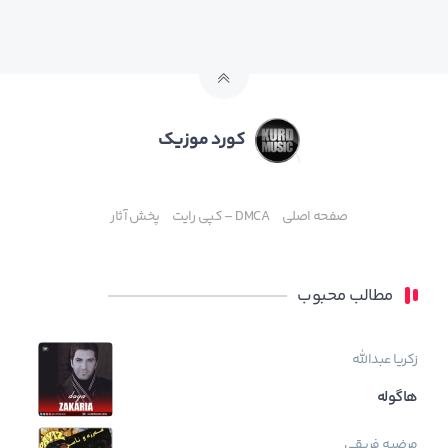
کورد موزیک
صفحه اصلی
DMCA – کپی رایت
پخش آثار
مطالب محبوب
زکریا عبدالله
هاگوله
مرضیه فریقی