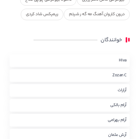
درون کاروان آهنگ مه گه ر شیتم
ریمیکس شاد کردی
ریمیکس کردی جدید
مجموعه آهنگ های ذکریا عبداله
خوانندگان
محمد جزا
ناصر رزازی
نویدزردی و رویا آهنگ وره
چاو من
کوردی
Hiva
Zozan C
آرارات
آرام بالکی
آرام بهرامی
آرش عثمان