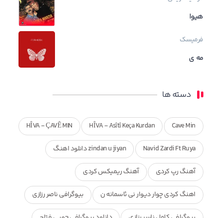
هیوا
فرمیسک
مه ی
دسته ها
HÎVA - ÇAVÊ MIN
HÎVA - Asîtî Keça Kurdan
Cave Min
Navid Zardi Ft Ruya
zindan u jiyan دانلود اهنگ
آهنگ رپ کردی
آهنگ ریمیکس کردی
اهنگ کردی چوار دیوار نی ئاسمانه ن
بیوگرافی ناصر رزازی
بیوگرافی کامل ناسر رزازی
دانلود بیوگرافی چوپی فتاح