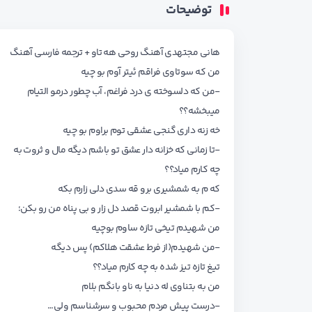
توضیحات
هانی مجتهدی آهنگ روحی هه تاو + ترجمه فارسی آهنگ
من که سوتاوی فراقم ئیتر آوم بو چیه
-من که دلسوخته ی درد فراغم، آب چطور درمو التیام
میبخشه؟؟
خه زنه داری گنجی عشقی توم براوم بو چیه
-تا زمانی که خزانه دار عشق تو باشم دیگه مال و ثروت به
چه کارم میاد؟؟
که م به شمشیری برو قه سدی دلی زارم بکه
-کم با شمشیر ابروت قصد دل زار و بی پناه من رو بکن؛
من شهیدم تیخی تازه ساوم بوچیه
-من شهیدم(از فرط عشقت هلاکم) پس دیگه
تیغ تازه تیز شده به چه کارم میاد؟؟
من به بتناوی له دنیا به ناو بانگم بلام
-درست پیش مردم محبوب و سرشناسم ولی…