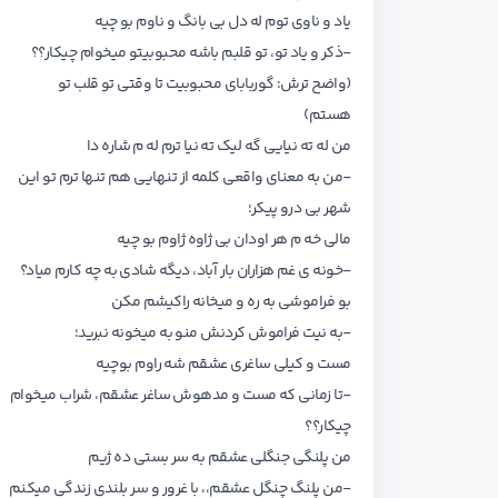
یاد و ناوی توم له دل بی بانگ و ناوم بو چیه
-ذکر و یاد تو، تو قلبم باشه محبوبیتو میخوام چیکار؟؟
(واضح ترش: گوربابای محبوبیت تا وقتی تو قلب تو
هستم)
من له ته نیایی گه لیک ته نیا ترم له م شاره دا
-من به معنای واقعی کلمه از تنهایی هم تنها ترم تو این
شهر بی درو پیکر؛
مالی خه م هر اودان بی ژاوه ژاوم بو چیه
-خونه ی غم هزاران بار آباد، دیگه شادی به چه کارم میاد؟
بو فراموشی به ره و میخانه راکیشم مکن
-به نیت فراموش کردنش منو به میخونه نبرید؛
مست و کیلی ساغری عشقم شه راوم بوچیه
-تا زمانی که مست و مدهوش ساغر عشقم، شراب میخوام
چیکار؟؟
من پلنگی جنگلی عشقم به سر بستی ده ژیم
-من پلنگ چنگل عشقم،، با غرور و سر بلندی زندگی میکنم