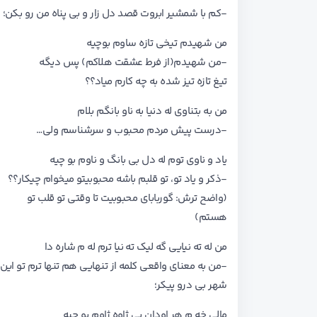
-کم با شمشیر ابروت قصد دل زار و بی پناه من رو بکن؛
من شهیدم تیخی تازه ساوم بوچیه
-من شهیدم(از فرط عشقت هلاکم) پس دیگه
تیغ تازه تیز شده به چه کارم میاد؟؟
من به بتناوی له دنیا به ناو بانگم بلام
-درست پیش مردم محبوب و سرشناسم ولی…
یاد و ناوی توم له دل بی بانگ و ناوم بو چیه
-ذکر و یاد تو، تو قلبم باشه محبوبیتو میخوام چیکار؟؟
(واضح ترش: گوربابای محبوبیت تا وقتی تو قلب تو
هستم)
من له ته نیایی گه لیک ته نیا ترم له م شاره دا
-من به معنای واقعی کلمه از تنهایی هم تنها ترم تو این
شهر بی درو پیکر؛
مالی خه م هر اودان بی ژاوه ژاوم بو چیه