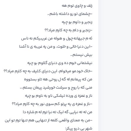
زلف و چاوی توم هه
-چشمای تو رو داشته باشم،،
زنجیر و داوم بو چیه
-زنجیر و دام به چه کارم میاد؟؟
ئه م جیهانه چول و هوله من غریبیکم نه ناس
-این دنیا خالی و خلوت، و من یه غریبه ی نا آشنا
بیش نیستم…
نیشتمانی خوم ده وی دنیای گلاوم بو چیه
-خاک خودمو میخوام، این دنیای کثیف به چه کارم میاد؟؟
من که پیمانم له گه ل روحی هه تاو بستووه
منی که با روح و سرشت خورشید پیمان بستم،،،
ناز و غمزه ی ورده تیشکی ناو به ناوم بو چیه
-ناز و غمزه ی یه پرتو کم سوی نور به چه کارم میاد؟؟
من له ته نیایی گه لیک ته نیا ترم له م شاره دا
-من به معنای واقعی کلمه از تنهایی هم تنها ترم تو این
شهر بی درو پیکر؛