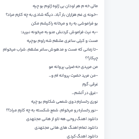
مالی خه م هر اودان بی ژاوه ژاوم بو چیه
-خونه ی غم هزاران بار آباد، دیگه شادی به چه کارم میاد؟
بو فراموشی به ره و میخانه راکیشم مکن
-به نیت فراموش کردنش منو به میخونه نبرید؛
مست و کیلی ساغری عشقم شه راوم بوچیه
-تا زمانی که مست و مدهوش ساغر عشقم، شراب میخوام
چیکار؟؟
من مریدی حه ضرتی پروانه مو
-من مرید حضرت پروانه ام و…
غرقی گرم
-غرق در آتشم…
نوری رخسارم دوی شمعی شکاوم بو چیه
-نور رخساره رو میخوام، شمع شکسته به چه کارم میاد؟؟
دانلود اهنگ روحی هه تاو از هانی مجتهدی
دانلود تمام اهنگ های هانی مجتهدی
دانلود اهنگ کردی