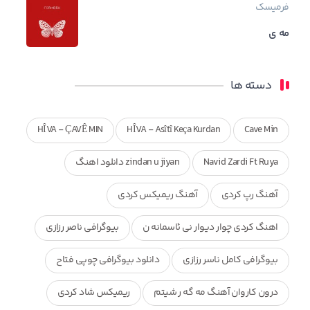
فرمیسک
مه ی
دسته ها
HÎVA - ÇAVÊ MIN
HÎVA - Asîtî Keça Kurdan
Cave Min
Navid Zardi Ft Ruya
zindan u jiyan دانلود اهنگ
آهنگ رپ کردی
آهنگ ریمیکس کردی
اهنگ کردی چوار دیوار نی ئاسمانه ن
بیوگرافی ناصر رزازی
بیوگرافی کامل ناسر رزازی
دانلود بیوگرافی چوپی فتاح
درون کاروان آهنگ مه گه ر شیتم
ریمیکس شاد کردی