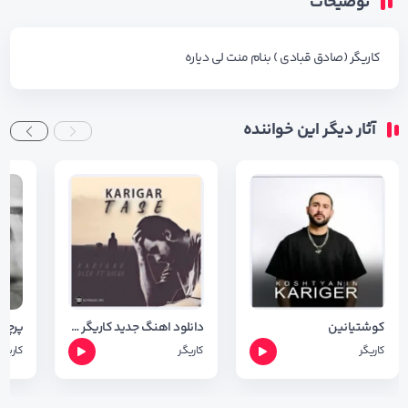
توضیحات
کاریگر (صادق قبادی ) بنام
منت لی دیاره
آثار دیگر این خواننده
کوشتیانین
دانلود اهنگ جدید کاریگر به نام تاسه + متن آهنگ
پرچم 
کاریگر
کاریگر
کاریگر