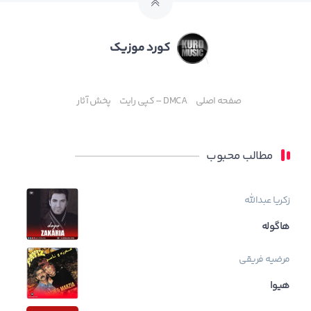
کورد موزیک
صفحه اصلی
DMCA – کپی رایت
پخش آثار
مطالب محبوب
زکریا عبدالله
هاگوله
مرضیه فریقی
هیوا