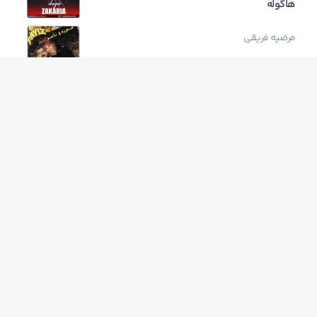
هاگوله
مرضیه فریقی
هیوا
فرمیسک
مه ی
دسته ها
HÎVA - ÇAVÊ MIN
HÎVA - Asîtî Keça Kurdan
Cave Min
Navid Zardi Ft Ruya
zindan u jiyan دانلود اهنگ
آهنگ رپ کردی
آهنگ ریمیکس کردی