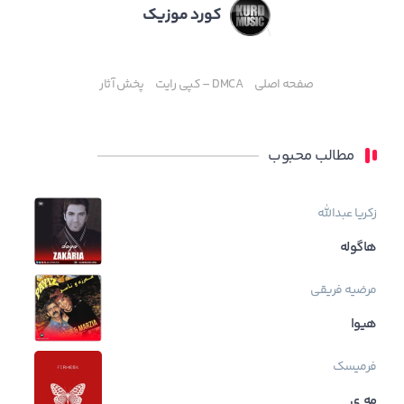
کورد موزیک
صفحه اصلی
DMCA – کپی رایت
پخش آثار
مطالب محبوب
زکریا عبدالله
هاگوله
مرضیه فریقی
هیوا
فرمیسک
مه ی