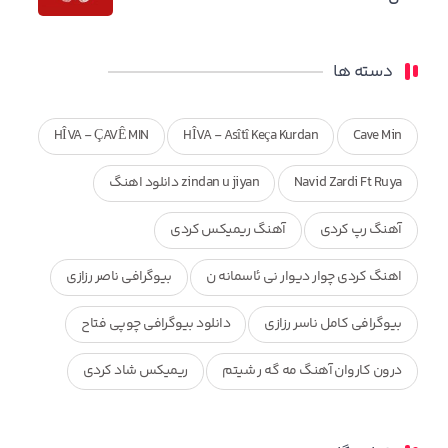
دسته ها
HÎVA - ÇAVÊ MIN
HÎVA - Asîtî Keça Kurdan
Cave Min
Navid Zardi Ft Ruya
zindan u jiyan دانلود اهنگ
آهنگ رپ کردی
آهنگ ریمیکس کردی
اهنگ کردی چوار دیوار نی ئاسمانه ن
بیوگرافی ناصر رزازی
بیوگرافی کامل ناسر رزازی
دانلود بیوگرافی چوپی فتاح
درون کاروان آهنگ مه گه ر شیتم
ریمیکس شاد کردی
ریمیکس کردی جدید
مجموعه آهنگ های ذکریا عبداله