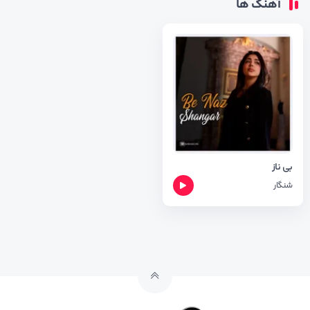
آهنگ ها
بی ناز
شنگار