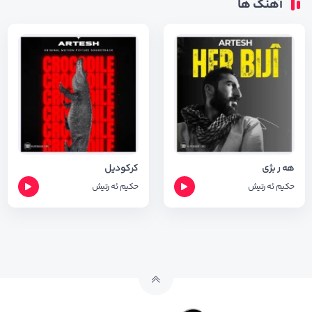
آهنگ ها
هه ر بژی
کرکودیل
حکیم ئه رتیش
حکیم ئه رتیش