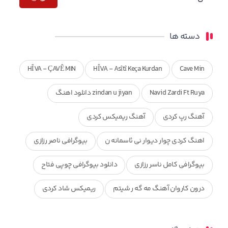
دسته ها
HÎVA - ÇAVÊ MIN
HÎVA - Asîtî Keça Kurdan
Cave Min
Navid Zardi Ft Ruya
zindan u jiyan دانلود اهنگ
آهنگ رپ کردی
آهنگ ریمیکس کردی
اهنگ کردی چوار دیوار نی ئاسمانه ن
بیوگرافی ناصر رزازی
بیوگرافی کامل ناسر رزازی
دانلود بیوگرافی چوپی فتاح
درون کاروان آهنگ مه گه ر شیتم
ریمیکس شاد کردی
ریمیکس کردی جدید
مجموعه آهنگ های ذکریا عبداله