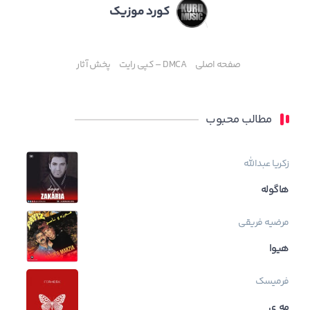
کورد موزیک
صفحه اصلی
DMCA – کپی رایت
پخش آثار
مطالب محبوب
زکریا عبدالله
هاگوله
مرضیه فریقی
هیوا
فرمیسک
مه ی