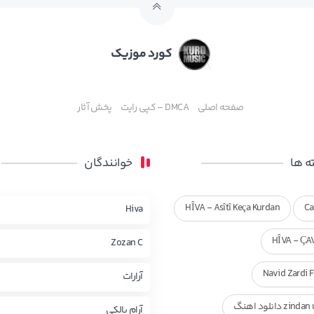
کورد موزیک
صفحه اصلی
DMCA – کپی رایت
پخش آثار
 ها
خوانندگان
HÎVA - Asîtî Keça Kurdan
Ca
Hiva
HÎVA - ÇA
Zozan C
Navid Zardi 
آرارات
zi دانلود اهنگ
آرام بالکی