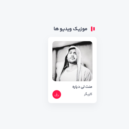
موزیک ویدیو ها
منت لی دیاره
کاریگر