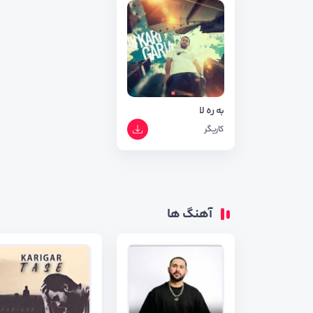
به ره لا
کاریگر
آهنگ ها