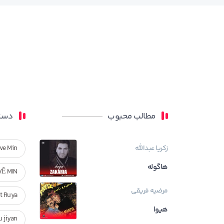
مطالب محبوب
دسته
زکریا عبدالله
ve Min
هاگوله
VÊ MIN
مرضیه فریقی
Ft Ruya
هیوا
ndan u jiyan