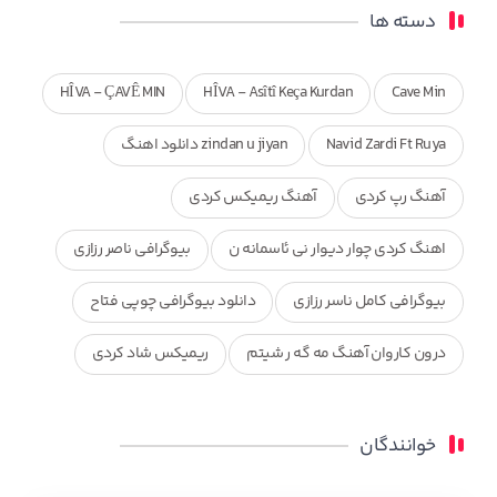
دسته ها
HÎVA - ÇAVÊ MIN
HÎVA - Asîtî Keça Kurdan
Cave Min
Navid Zardi Ft Ruya
zindan u jiyan دانلود اهنگ
آهنگ رپ کردی
آهنگ ریمیکس کردی
اهنگ کردی چوار دیوار نی ئاسمانه ن
بیوگرافی ناصر رزازی
بیوگرافی کامل ناسر رزازی
دانلود بیوگرافی چوپی فتاح
درون کاروان آهنگ مه گه ر شیتم
ریمیکس شاد کردی
ریمیکس کردی جدید
مجموعه آهنگ های ذکریا عبداله
خوانندگان
محمد جزا
ناصر رزازی
نویدزردی و رویا آهنگ وره