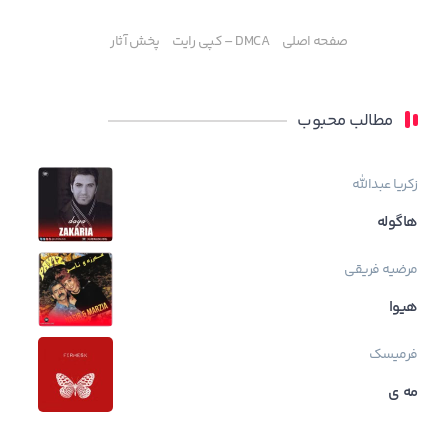
صفحه اصلی
DMCA – کپی رایت
پخش آثار
مطالب محبوب
زکریا عبدالله
هاگوله
مرضیه فریقی
هیوا
فرمیسک
مه ی