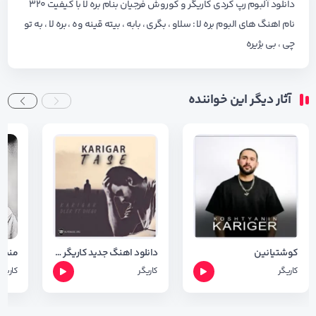
دانلود آلبوم رپ کردی کاریگر و کوروش فرجیان بنام بره لا با کیفیت ۳۲۰
نام اهنگ های البوم بره لا : سلاو ، بگری ، بابه ، بیته قینه وه ، بره لا ، به تو
چی ، بی بژیره
آثار دیگر این خواننده
کوشتیانین
دانلود اهنگ جدید کاریگر به نام تاسه + متن آهنگ
منت ل
کاریگر
کاریگر
کاریگر