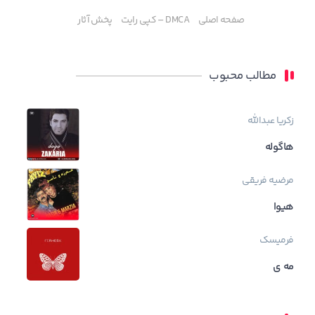
صفحه اصلی
DMCA – کپی رایت
پخش آثار
مطالب محبوب
زکریا عبدالله
هاگوله
مرضیه فریقی
هیوا
فرمیسک
مه ی