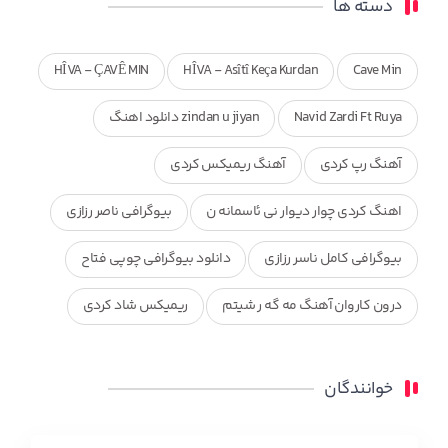
دسته ها
HÎVA - ÇAVÊ MIN
HÎVA - Asîtî Keça Kurdan
Cave Min
Navid Zardi Ft Ruya
zindan u jiyan دانلود اهنگ
آهنگ رپ کردی
آهنگ ریمیکس کردی
اهنگ کردی چوار دیوار نی ئاسمانه ن
بیوگرافی ناصر رزازی
بیوگرافی کامل ناسر رزازی
دانلود بیوگرافی چوپی فتاح
درون کاروان آهنگ مه گه ر شیتم
ریمیکس شاد کردی
ریمیکس کردی جدید
مجموعه آهنگ های ذکریا عبداله
خوانندگان
محمد جزا
ناصر رزازی
نویدزردی و رویا آهنگ وره
چاو من
کوردی