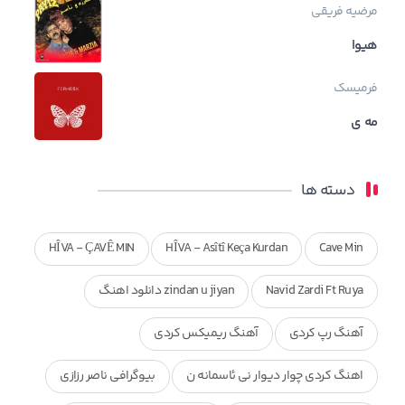
مرضیه فریقی
هیوا
فرمیسک
مه ی
دسته ها
HÎVA - ÇAVÊ MIN
HÎVA - Asîtî Keça Kurdan
Cave Min
Navid Zardi Ft Ruya
zindan u jiyan دانلود اهنگ
آهنگ رپ کردی
آهنگ ریمیکس کردی
اهنگ کردی چوار دیوار نی ئاسمانه ن
بیوگرافی ناصر رزازی