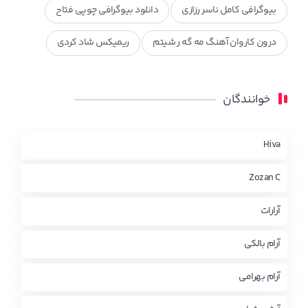
بیوگرافی کامل ناسر رزازی
دانلود بیوگرافی چوپی فتاح
درون کاروان آهنگ مه گه ر شیتم
ریمیکس شاد کردی
ریمیکس کردی جدید
مجموعه آهنگ های ذکریا عبداله
خوانندگان
محمد جزا
ناصر رزازی
نویدزردی و رویا آهنگ وره
چاو من
کوردی
Hiva
Zozan C
آرارات
آرام بالکی
آرام بهرامی