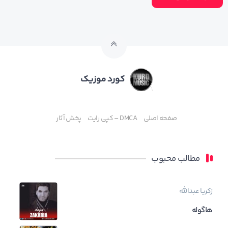
کورد موزیک
صفحه اصلی
DMCA – کپی رایت
پخش آثار
مطالب محبوب
زکریا عبدالله
هاگوله